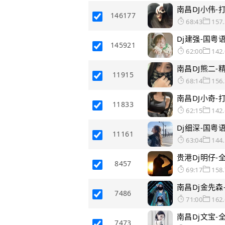
南昌DJ小伟
146177
68:43
157
Dj建强-国粤
145921
62:00
142
南昌DJ熊二
11915
68:14
156
南昌DJ小奇
11833
62:15
142
Dj细深-国粤
11161
63:04
144
贵港Dj明仔-
8457
69:17
158
南昌Dj金先森
7486
71:00
162
7473