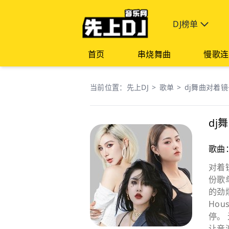
DJ榜单
首页
串烧舞曲
慢歌连
当前位置：
先上DJ
>
歌单
>
dj舞曲对着
dj
歌曲
对着
份歌
的劲
Ho
停。
让音