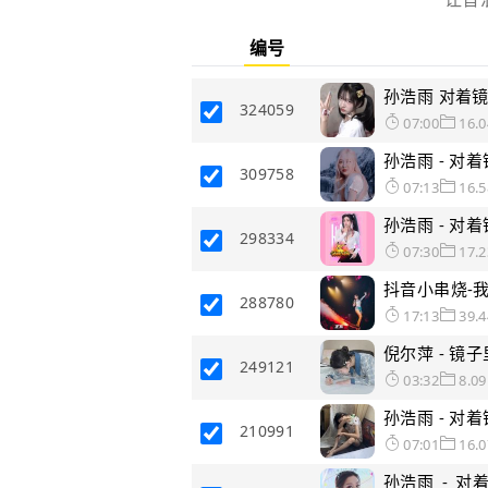
编号
孙浩雨 对着镜子哭(
324059
07:00
16.
孙浩雨 - 对着镜
309758
07:13
16.
孙浩雨 - 对着镜子
298334
07:30
17.
抖音小串烧-
288780
17:13
39.
倪尔萍 - 镜子里
249121
03:32
8.0
孙浩雨 - 对着镜
210991
07:01
16.
孙浩雨_-_对着镜