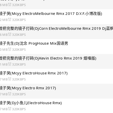
98 MB
320KBPS
哭(Mcyy ElectroMelbourne Rmx 2017 D.Y.F.小博改版)
12 MB
320KBPS
66 MB
320KBPS
镜子先生(DJ沈念 ProgHouse Mix国语男
20 MB
320KBPS
把完整的镜子打碎(DjKevin Electro Rmx 2019 烟嗓版)
71 MB
320KBPS
哭(Mcyy ElectroHouse Rmx 2017)
67 MB
320KBPS
哭(Mcyy Electro Rmx 2017)
67 MB
320KBPS
子哭(Dj小鱼儿ElectroHouse Rmx)
27 MB
320KBPS