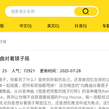
版
中文DJ
英文DJ
抖音DJ
车载
镜子摇
舞曲对着镜子摇
：25
人气：72921
更新时间：2025-07-28
镜子，你看到了什么？是帅到炸裂的自己，还是被回忆击碎的
单一起摇摆，把所有烦恼都甩掉！ 这份精选的“DJ舞曲对着镜子
爆舞曲，从抖音神曲《我曾把完整的镜子打碎》的各种魔性Remix
use，再到让你情不自禁跟着摇摆的Prog House，每一首
 无论你是想对着镜子释放压力，还是想在舞池中成为焦点，这
浪带你进入一个忘我的世界，在节奏中找回自信和快乐！准备