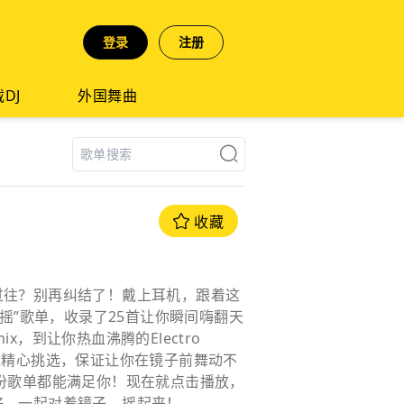
登录
注册
DJ
外国舞曲
收藏
过往？别再纠结了！戴上耳机，跟着这
摇”歌单，收录了25首让你瞬间嗨翻天
，到让你热血沸腾的Electro
都经过精心挑选，保证让你在镜子前舞动不
份歌单都能满足你！现在就点击播放，
好，一起对着镜子，摇起来！