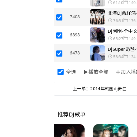
61:10
140
北海Dj靓仔鸿
7408
76:51
176
Dj阿明-全中
6898
65:27
149
DjSuper
6478
58:34
134
全选
播放全部
加入播
上一单：
2014年韩国dj舞曲
推荐DJ歌单