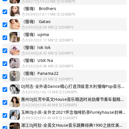
04:27
10.22 MB
320KBPS
（慢嗨） Brothers
06:09
14.11 MB
320KBPS
（慢嗨） Gatao
03:55
8.99 MB
320KBPS
（慢嗨）upma
03:07
7.17 MB
320KBPS
（慢嗨）lok lok
03:40
8.42 MB
320KBPS
（慢嗨）Utot Na
03:02
6.96 MB
320KBPS
（慢嗨）Panama22
04:03
9.29 MB
320KBPS
DJ阿志-全外语Dance精心打造顶级意大利慢嗨Pop音乐串烧
62:03
142.13 MB
320KBPS
惠州DJ拉芳中英文House音乐精选时尚劲爆节奏车载精品高品质DJ慢嗨串烧
62:36
143.40 MB
320KBPS
玉林DJ小庆-全外文2021怀念咖啡奶茶Funkyhouse封神榜上榜殿堂收藏级别慢嗨串烧
90:33
207.46 MB
320KBPS
湛江Dj阿肚-全英文House音乐跳舞经典1990之旅优美节奏DJ电音慢嗨串烧