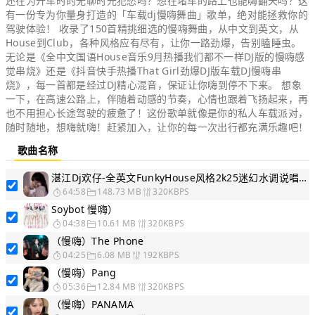
还在为开车时的无聊时光犯愁吗？想在堵车的路上也能嗨翻天吗？这
有一份专为你量身打造的「车载dj慢嗨舞曲」歌单，绝对能拯救你的
驾驶体验！ 收录了150首精挑细选的慢嗨舞曲，从中文到英文，从
House到Club，各种风格应有尽有，让你一路劲爆，告别瞌睡虫。
无论是《全中文国语House音乐9月热播我们都不一样DJ版的慢嗨感
觉串烧》还是《抖音快手热播That Girl劲爆DJ版车载DJ慢嗨串
烧》，每一首都是经过DJ精心混音，保证让你嗨到停不下来。 想象
一下，在高速公路上，伴随着动感的节奏，心情也跟着飞扬起来，再
也不用担心长途驾驶的疲惫了！这份歌单就像是你的私人车载派对，
随时随地，想嗨就嗨！赶紧加入，让你的每一次出行都充满乐趣吧！
歌曲名称
湛江Dj欢仔-全英文FunkyHouse风格2k25迷幻水调说唱系列慢嗨串烧
64:58
148.73 MB
320KBPS
Soybot 慢嗨）
04:38
10.61 MB
320KBPS
（慢嗨）The Phone
04:25
6.08 MB
192KBPS
（慢嗨）Pang
05:36
12.84 MB
320KBPS
（慢嗨）PANAMA