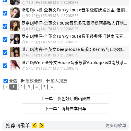
71:24
163.60 MB
320KBPS
衡阳Dj小枫-全英文FunkyHouse音乐极度妩媚公主-佳丽之夜DJ慢嗨串烧
59:19
135.95 MB
320KBPS
罗定Dj程仔-全英文House音乐多元素混搭阿鑫私人订制车载DJ慢嗨串烧
61:52
141.78 MB
320KBPS
罗定Dj程仔-全英文FunkyHouse音乐经典怀旧越南元素DJ慢嗨串烧
63:56
146.52 MB
320KBPS
湛江Dj法官-全英文DeepHouse音乐DjKenny与口水强看靓女DJ慢嗨串烧
60:34
138.81 MB
320KBPS
湛江DjWen-全外文House音乐苏雷Apologize越南鼓系列舒服DJ慢嗨串烧
57:54
132.71 MB
320KBPS
全选
播放全部
加入播放
«
1
2
3
4
5
»
上一单：
夜色好听的dj舞曲
下一单：
dj舞曲本田车
推荐DJ歌单
更多DJ歌单