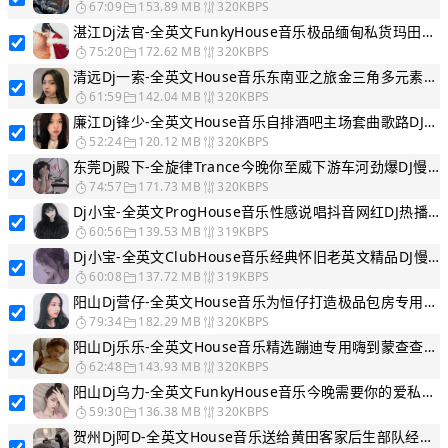
67:09
153.89 MB
320KBPS
湛江Dj法官-全英文FunkyHouse音乐极品缅甸私货玛田鼓不外传DJ慢嗨串烧
75:20
172.62 MB
320KBPS
清远Dj一索-全英文House音乐东南亚之旅金三角多元素越南鼓DJ慢嗨串烧
61:59
142.04 MB
320KBPS
廉江Dj锋少-全英文House音乐自排酒吧主场套曲歌路DJ慢嗨串烧
52:24
120.12 MB
320KBPS
东莞Dj殿下-全旋律Trance今晚你至威下游车河劲爆DJ慢嗨串烧
74:57
171.73 MB
320KBPS
Dj小宝-全英文ProgHouse音乐性感说唱抖音网红DJ热播慢嗨串烧
60:56
139.53 MB
319KBPS
Dj小宝-全英文ClubHouse音乐经典怀旧老英文精品DJ慢嗨串烧
60:08
137.72 MB
319KBPS
阳山Dj营仔-全英文House音乐为恒仔打造极品包房专用电音慢嗨串烧
79:34
182.29 MB
320KBPS
阳山Dj乐乐-全英文House音乐精选蹦迪专用嗨到蒙查查DJ电音慢嗨串烧
62:48
143.93 MB
320KBPS
阳山Dj乌力-全英文FunkyHouse音乐今晚需要你的爱私人珍藏DJ慢嗨串烧A
59:30
136.38 MB
320KBPS
贺州Dj阿D-全英文House音乐送给黄田客家后生部队经典DJ电音慢嗨串烧