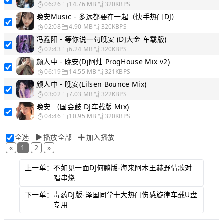
06:26
14.76 MB
320KBPS
晚安Music - 多远都要在一起（快手热门DJ）
02:08
4.90 MB
320KBPS
冯鑫阳 - 等你说一句晚安 (DJ大金 车载版)
02:43
6.24 MB
320KBPS
颜人中 - 晚安(Dj阿灿 ProgHouse Mix v2)
06:19
14.55 MB
321KBPS
颜人中 - 晚安(Lilsen Bounce Mix)
03:02
7.03 MB
322KBPS
晚安 （国会鼓 DJ车载版 Mix)
04:46
10.95 MB
320KBPS
全选
播放全部
加入播放
«
1
2
»
上一单：
不如见一面DJ何鹏版-海来阿木王赫野情歌对
唱串烧
下一单：
毒药DJ版-泽国同学十大热门伤感旋律车载U盘
专用