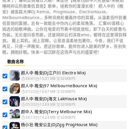
夜深了，辗转反侧难以入眠？来这份【晚安DJ颜中人完整版-失眠助
睡网抑云热歌重低音炮】歌单，拯救你的漫漫长夜！ 颜人中的《晚
安》被各路大神DJ Remix，ProgHouse、ElectroHouse、
MelbourneBounce… 多种风格轮番轰炸你的耳膜，从温柔低吟到重
低音炮的震撼，总有一款能击中你内心的柔软角落。 汇集60首精心
挑选的助眠神曲，让你在电音的节奏中彻底放松，卸下白天的疲惫与
伪装。无论是抖音热歌，还是网抑云的深夜emo，都将在这里得到释
放。 戴上耳机，闭上双眼，让音浪温柔地包裹你。今夜，我们不说
再见，只道一声晚安。愿这份歌单，能伴你进入甜美的梦乡，告别失
眠，拥抱好眠。快来一起沉醉在这场声与光的盛宴吧！
歌曲名称
颜人中 晚安(Dj江户川 Electro Mix)
06:41
15.31 MB
320KBPS
颜人中 晚安(97 MelbourneBounce Mix)
07:22
16.87 MB
320KBPS
颜人中 晚安(Dj海文 LakHouse Mix)
05:32
12.69 MB
320KBPS
颜中人 晚安(DjTerry Melbourne Mix)
06:13
14.24 MB
320KBPS
杨小壮 晚安公主(DjZgg ProgHouse Mix)