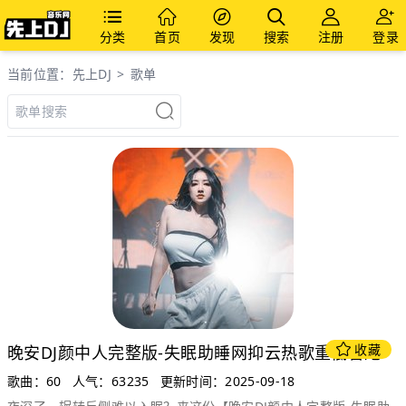
分类
首页
发现
搜索
注册
登录
当前位置：
先上DJ
>
歌单
收藏
晚安DJ颜中人完整版-失眠助睡网抑云热歌重低音炮
歌曲：60
人气：63235
更新时间：2025-09-18