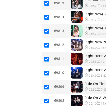
69815
04:57
11.
Right Now(
69814
08:17
19.
Right Now(
69813
05:47
13.
Right Now N
69812
06:39
15.
Right Here 
69811
07:53
12.
Right Here
69810
05:49
8.3
Ride On Ti
69809
05:32
7.9
Ride On A W
69808
06:10
11.