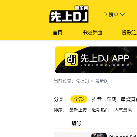
DJ榜单
首页
串烧舞曲
慢歌连
当前位置：
先上DJ
>
最新DJ
分类：
全部
抖音
车载
串烧舞
排序：
最新上传
近期热门
人气最高
编号
Rise And F