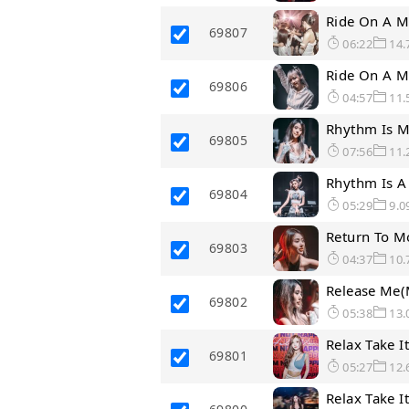
Ride On A M
69807
06:22
14.
Ride On A M
69806
04:57
11.
Rhythm Is M
69805
07:56
11.
Rhythm Is A
69804
05:29
9.0
Return To M
69803
04:37
10.
Release Me
69802
05:38
13.
Relax Take 
69801
05:27
12.
Relax Take