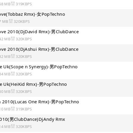
68 MB
319KBPS
Love(Tobbaz Rmx)-女PopTechno
7 MB
320KBPS
Love 2010(DjDavid Rmx)-男ClubDance
42 MB
320KBPS
ove 2010(DjAshui Rmx)-男ClubDance
32 MB
320KBPS
he Uk(Scope n Synergy)-男PopTechno
84 MB
320KBPS
he Uk(HeiKid Rmx)-男PopTechno
80 MB
320KBPS
n 2010(Lucas One Rmx)-男PopTechno
10 MB
319KBPS
2010(男ClubDance)DjAndy Rmx
14 MB
320KBPS