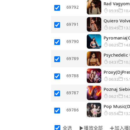
Rad Vagyom
69792
05:35
10.
Quiero Volv
69791
05:45
13.
Pyromania(C
69790
06:25
14.
Psychedelic
69789
04:37
10.
Proxy(DjPre
69788
06:32
15.
Poznaj Sie
69787
06:21
14.
Pop Music(
69786
05:54
13.
全选
播放全部
加入播