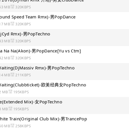
53 MB
320KBPS
Sound Speed Team Rmx)-男PopDance
17 MB
320KBPS
DjCyd Rmx)-男PopTechno
43 MB
320KBPS
a Na Na(Akon)-男PopDance[Yu vs Ctm]
42 MB
320KBPS
Waiting(DjMassiv Rmx)-男PopTechno
14 MB
211KBPS
 Waiting(Clubbticket)-欧美经典女PopTechno
2 MB
195KBPS
me(Extended Mix)-女PopTechno
3 MB
195KBPS
hite Train(Original Club Mix)-男TrancePop
60 MB
258KBPS