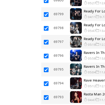
69800
05:27
12.
Ready For 
69799
04:11
9.7
Ready For 
69798
05:47
13.
Ready For L
69797
05:18
12.
Ravers In T
69796
05:58
13.
Ravers In T
69795
05:04
11.
Rave Heave
69794
05:12
12.
Rasta Man 
69793
04:47
11.