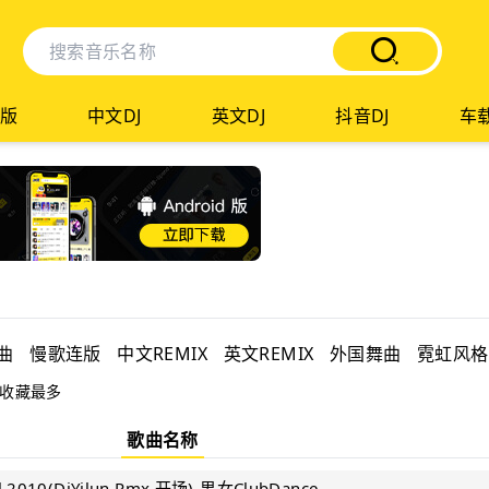
版
中文DJ
英文DJ
抖音DJ
车载
曲
慢歌连版
中文REMIX
英文REMIX
外国舞曲
霓虹风格
收藏最多
歌曲名称
all 2010(DjYilun Rmx 开场)-男女ClubDance