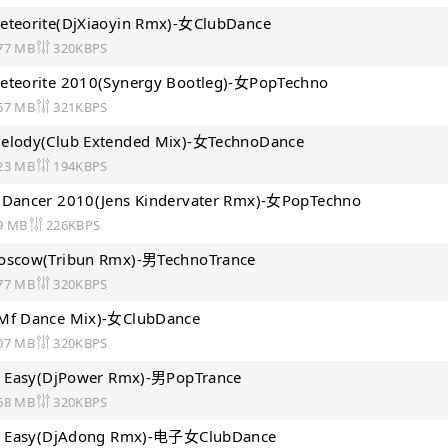
eteorite(DjXiaoyin Rmx)-女ClubDance
77 MB
320KBPS
eteorite 2010(Synergy Bootleg)-女PopTechno
57 MB
321KBPS
elody(Club Extended Mix)-女TechnoDance
23 MB
194KBPS
 Dancer 2010(Jens Kindervater Rmx)-女PopTechno
9 MB
226KBPS
oscow(Tribun Rmx)-男TechnoTrance
77 MB
320KBPS
(Mf Dance Mix)-女ClubDance
07 MB
320KBPS
It Easy(DjPower Rmx)-男PopTrance
68 MB
320KBPS
 It Easy(DjAdong Rmx)-电子女ClubDance