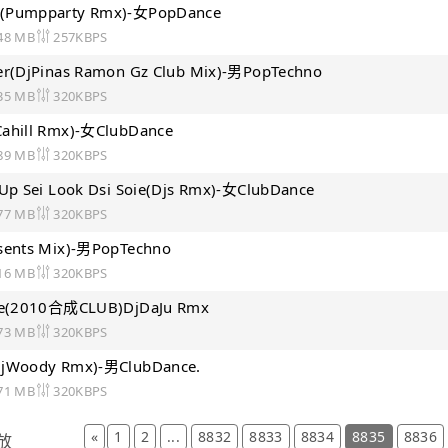
(Pumpparty Rmx)-女PopDance
48 MB
257KBPS
er(DjPinas Ramon Gz Club Mix)-男PopTechno
35 MB
320KBPS
ahill Rmx)-女ClubDance
89 MB
320KBPS
 Up Sei Look Dsi Soie(Djs Rmx)-女ClubDance
77 MB
320KBPS
sents Mix)-男PopTechno
16 MB
320KBPS
bie(2010合成CLUB)DjDaJu Rmx
73 MB
320KBPS
DjWoody Rmx)-男ClubDance.
71 MB
320KBPS
«
1
2
...
8832
8833
8834
8835
8836
放