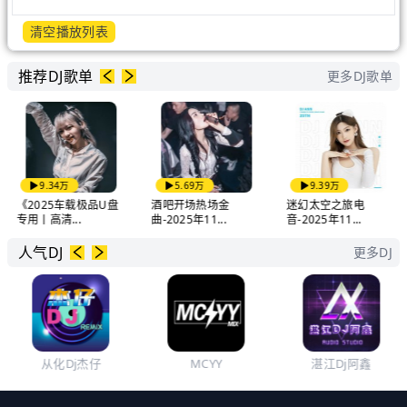
清空播放列表
推荐DJ歌单
更多DJ歌单
9.34万
5.69万
9.39万
《2025车载极品U盘
酒吧开场热场金
迷幻太空之旅电
专用丨高清...
曲-2025年11...
音-2025年11...
人气DJ
更多DJ
从化Dj杰仔
MCYY
湛江Dj阿鑫