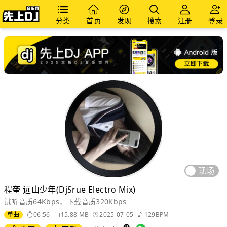
分类
首页
发现
搜索
注册
登录
现场
程奎 远山少年(DjSrue Electro Mix)
试听音质64Kbps，下载音质320Kbps
单曲
06:56
15.88 MB
2025-07-05
129BPM