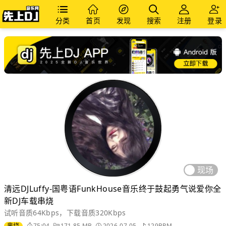
分类
首页
发现
搜索
注册
登录
现场
清远DJLuffy-国粤语FunkHouse音乐终于鼓起勇气说爱你全
新DJ车载串烧
试听音质64Kbps，下载音质320Kbps
串烧
75:04
171.85 MB
2026-07-05
129BPM