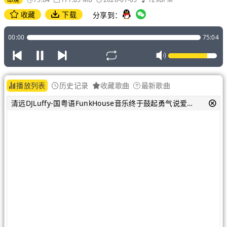
收藏
下载
分享到：
00:00
75:04
播放列表
历史记录
收藏歌曲
最新歌曲
清远DJLuffy-国粤语FunkHouse音乐终于鼓起勇气说爱你全新DJ车载串烧