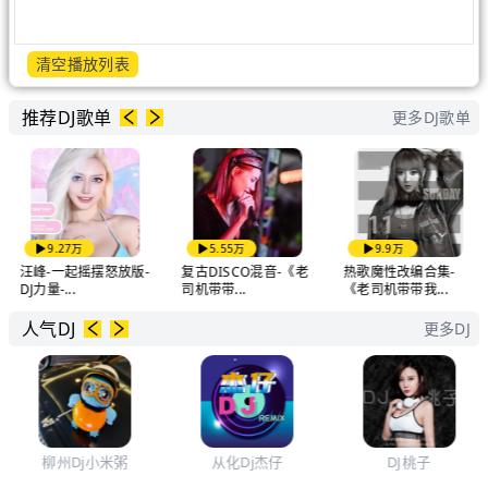
清空播放列表
推荐DJ歌单
更多DJ歌单
9.27万
5.55万
9.9万
汪峰-一起摇摆怒放版-
复古DISCO混音-《老
热歌魔性改编合集-
DJ力量-...
司机带带...
《老司机带带我...
人气DJ
更多DJ
柳州Dj小米粥
从化Dj杰仔
DJ桃子