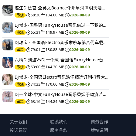
湛江DJ法官-全英文Bounce化州星河湾明天酒吧主场电音蹦迪串烧
串烧
58:30
134.00 MB
2026-08-09
DJ傑少-国粤语FunkyHouse音乐借过一下我的好兄弟Q鼓串烧
串烧
65:31
149.97 MB
2026-08-09
DJ珺宝 - 全国语Electro音乐末班车第八代车载Vol.002专辑串烧
串烧
79:01
180.88 MB
2026-08-09
六靖DJ刘波VsDJ一个球-全国语FunkyHouse音乐打造2026伤感车载串烧v9
串烧
63:00
144.20 MB
2026-08-09
DJ傑少-全国语Electro音乐浩仔精选订制抖音大头针车载DJ串烧
串烧
74:33
170.66 MB
2026-08-09
Dj一个球-中文FunkyHouse音乐香烟于吻痕若月亮没来空灵鼓慢摇串烧NO.121
串烧
63:16
144.84 MB
2026-08-09
关于我们
联系我们
商务合作
投诉建议
服务条款
版权说明