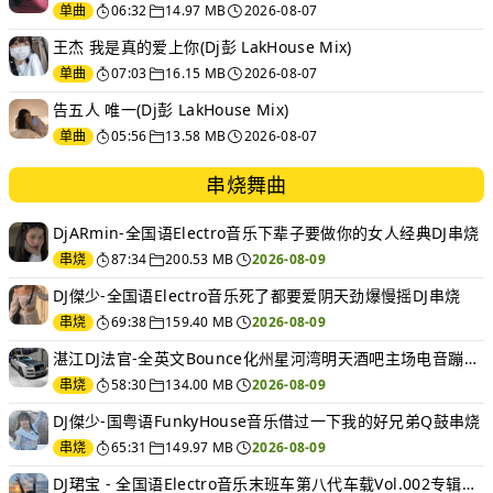
单曲
06:32
14.97 MB
2026-08-07
王杰 我是真的爱上你(Dj彭 LakHouse Mix)
单曲
07:03
16.15 MB
2026-08-07
告五人 唯一(Dj彭 LakHouse Mix)
单曲
05:56
13.58 MB
2026-08-07
串烧舞曲
DjARmin-全国语Electro音乐下辈子要做你的女人经典DJ串烧
串烧
87:34
200.53 MB
2026-08-09
DJ傑少-全国语Electro音乐死了都要爱阴天劲爆慢摇DJ串烧
串烧
69:38
159.40 MB
2026-08-09
湛江DJ法官-全英文Bounce化州星河湾明天酒吧主场电音蹦迪串烧
串烧
58:30
134.00 MB
2026-08-09
DJ傑少-国粤语FunkyHouse音乐借过一下我的好兄弟Q鼓串烧
串烧
65:31
149.97 MB
2026-08-09
DJ珺宝 - 全国语Electro音乐末班车第八代车载Vol.002专辑串烧