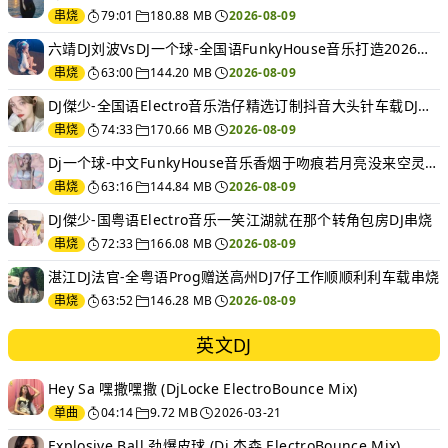
串烧
79:01
180.88 MB
2026-08-09
六靖DJ刘波VsDJ一个球-全国语FunkyHouse音乐打造2026伤感车载串烧v9
串烧
63:00
144.20 MB
2026-08-09
DJ傑少-全国语Electro音乐浩仔精选订制抖音大头针车载DJ串烧
串烧
74:33
170.66 MB
2026-08-09
Dj一个球-中文FunkyHouse音乐香烟于吻痕若月亮没来空灵鼓慢摇串烧NO.121
串烧
63:16
144.84 MB
2026-08-09
DJ傑少-国粤语Electro音乐一笑江湖就在那个转角包房DJ串烧
串烧
72:33
166.08 MB
2026-08-09
湛江DJ法官-全粤语Prog赠送高州DJ7仔工作顺顺利利车载串烧
串烧
63:52
146.28 MB
2026-08-09
英文DJ
Hey Sa 嘿撒嘿撒 (DjLocke ElectroBounce Mix)
单曲
04:14
9.72 MB
2026-03-21
Explosive Ball 劲爆皮球 (Dj 杰森 ElectroBounce Mix)