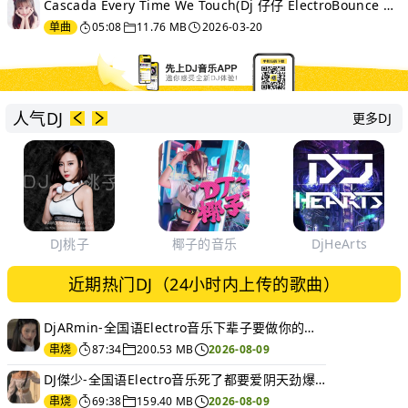
Cascada Every Time We Touch(Dj 仔仔 ElectroBounce Mix)
单曲
05:08
11.76 MB
2026-03-20
人气DJ
更多DJ
DJ桃子
椰子的音乐
DjHeArts
近期热门DJ（24小时内上传的歌曲）
DjARmin-全国语Electro音乐下辈子要做你的女人经典DJ串烧
串烧
87:34
200.53 MB
2026-08-09
DJ傑少-全国语Electro音乐死了都要爱阴天劲爆慢摇DJ串烧
串烧
69:38
159.40 MB
2026-08-09