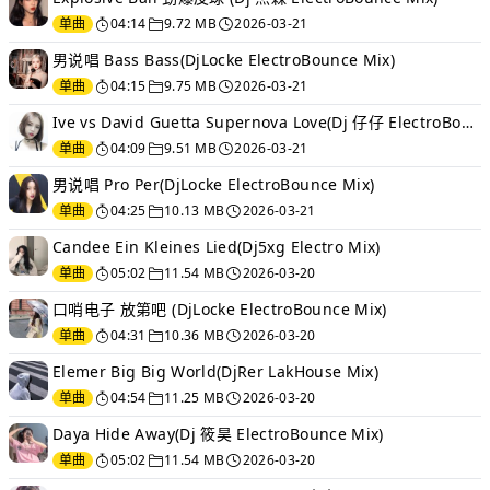
单曲
04:14
9.72 MB
2026-03-21
男说唱 Bass Bass(DjLocke ElectroBounce Mix)
单曲
04:15
9.75 MB
2026-03-21
Ive vs David Guetta Supernova Love(Dj 仔仔 ElectroBounce Mix)
单曲
04:09
9.51 MB
2026-03-21
男说唱 Pro Per(DjLocke ElectroBounce Mix)
单曲
04:25
10.13 MB
2026-03-21
Candee Ein Kleines Lied(Dj5xg Electro Mix)
单曲
05:02
11.54 MB
2026-03-20
口哨电子 放第吧 (DjLocke ElectroBounce Mix)
单曲
04:31
10.36 MB
2026-03-20
Elemer Big Big World(DjRer LakHouse Mix)
单曲
04:54
11.25 MB
2026-03-20
Daya Hide Away(Dj 筱昊 ElectroBounce Mix)
单曲
05:02
11.54 MB
2026-03-20