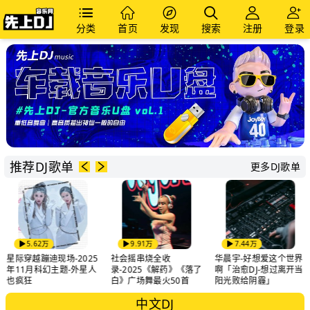
分类
首页
发现
搜索
注册
登录
推荐DJ歌单
更多DJ歌单
5.62万
9.91万
7.44万
星际穿越蹦迪现场-2025
社会摇串烧全收
华晨宇-好想爱这个世界
年11月科幻主题-外星人
录-2025《解药》《落了
啊「治愈DJ-想过离开当
也疯狂
白》广场舞最火50首
阳光败给阴霾」
中文DJ