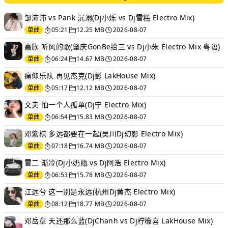
邹沛沛 vs Pank 沉溺(Dj小烁 vs Dj雪糕 Electro Mix)
单曲
05:21
12.25 MB
2026-08-07
嘉欣 听风的歌(肇庆GonBe拾三 vs Dj小朱 Electro Mix 粤语)
单曲
06:24
14.67 MB
2026-08-07
痛仰乐队 再见杰克(Dj彭 LakHouse Mix)
单曲
05:17
12.12 MB
2026-08-07
文夫 怕一个人孤单(Dj宁 Electro Mix)
单曲
06:54
15.83 MB
2026-08-07
邓紫棋 多远都要在一起(吴川Dj幻影 Electro Mix)
单曲
07:18
16.74 MB
2026-08-07
雪二 渐冷(Dj小奶瓶 vs Dj阿浩 Electro Mix)
单曲
06:53
15.78 MB
2026-08-07
江远兮 这一别是永远(杭州Dj黄杰 Electro Mix)
单曲
08:12
18.77 MB
2026-08-07
邓岳章 天还那么蓝(DjChanh vs Dj柠檬喜 LakHouse Mix)