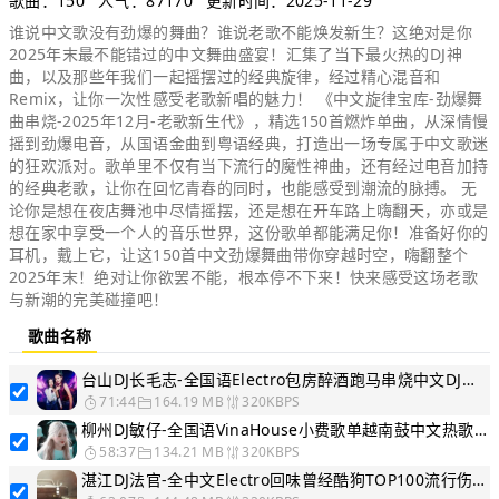
歌曲：150
人气：87170
更新时间：2025-11-29
谁说中文歌没有劲爆的舞曲？谁说老歌不能焕发新生？这绝对是你
2025年末最不能错过的中文舞曲盛宴！汇集了当下最火热的DJ神
曲，以及那些年我们一起摇摆过的经典旋律，经过精心混音和
Remix，让你一次性感受老歌新唱的魅力！ 《中文旋律宝库-劲爆舞
曲串烧-2025年12月-老歌新生代》，精选150首燃炸单曲，从深情慢
摇到劲爆电音，从国语金曲到粤语经典，打造出一场专属于中文歌迷
的狂欢派对。歌单里不仅有当下流行的魔性神曲，还有经过电音加持
的经典老歌，让你在回忆青春的同时，也能感受到潮流的脉搏。 无
论你是想在夜店舞池中尽情摇摆，还是想在开车路上嗨翻天，亦或是
想在家中享受一个人的音乐世界，这份歌单都能满足你！准备好你的
耳机，戴上它，让这150首中文劲爆舞曲带你穿越时空，嗨翻整个
2025年末！绝对让你欲罢不能，根本停不下来！快来感受这场老歌
与新潮的完美碰撞吧！
歌曲名称
台山DJ长毛志-全国语Electro包房醉酒跑马串烧中文DJ串烧
71:44
164.19 MB
320KBPS
柳州DJ敏仔-全国语VinaHouse小费歌单越南鼓中文热歌DJ串烧
58:37
134.21 MB
320KBPS
湛江DJ法官-全中文Electro回味曾经酷狗TOP100流行伤感上头音乐串烧