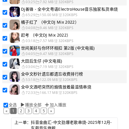
03:25
7.92 MB
320KBPS
Dj善锋 - 全中文粤语ElectroHouse音乐独家私货串烧
65:29
150.00 MB
320KBPS
橘子红了 （中文DJ Mix 2022）
04:08
9.46 MB
320KBPS
赶考 （中文DJ Mix 2022）
03:18
7.57 MB
320KBPS
世间美好与你环环相扣 第2版 (中文电摇)
04:05
9.47 MB
320KBPS
大田后生仔 (中文电摇)
03:06
7.19 MB
320KBPS
全中文秒针遗忘都遗忘收费排行榜
53:18
122.09 MB
320KBPS
全中文酒吧突然的煽情放着最滥情串烧
72:33
166.17 MB
320KBPS
全选
播放全部
加入播放
«
1
2
3
4
5
»
上一单：
抖音金曲汇-中文劲爆老歌串烧-2025年12月-
车载音乐旗舰