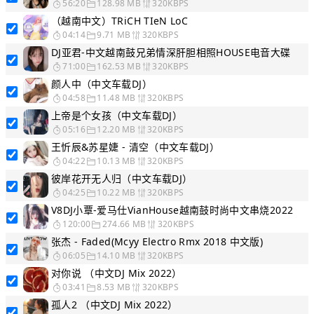
56:20
128.98 MB
320KBPS
（越南中文）TRiCH TIeN LoC
04:14
9.71 MB
320KBPS
DJ亚君-中文越南鼓兄弟情深肝胆相照HOUSE电音大碟
71:00
162.53 MB
320KBPS
颜人中（中文车载DJ）
04:58
11.48 MB
320KBPS
上帝是个女孩（中文车载DJ）
05:16
12.20 MB
320KBPS
王忻辰&苏星婕 - 清空（中文车载DJ）
04:22
10.13 MB
320KBPS
彼岸花开无人归（中文车载DJ）
04:25
10.22 MB
320KBPS
V8DJ小覃-爱马仕VianHouse越南鼓时尚中文串烧2022
120:00
274.66 MB
320KBPS
张杰 - Faded(Mcyy Electro Rmx 2018 中文版)
06:05
14.10 MB
320KBPS
对你说 （中文DJ Mix 2022）
03:41
8.53 MB
320KBPS
孤人2 （中文DJ Mix 2022）