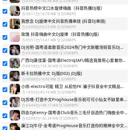
63:07
144.48 MB
320KBPS
抖音热榜中文口水旋律嗨曲（抖音热播DJ版）
08:11
18.76 MB
320KBPS
我想念 DJ旋律中文抖音热播串烧 (抖音DJ串烧)
22:04
50.53 MB
320KBPS
玫瑰 抖音嗨曲中文DJ旋律（抖音热播DJ版）
05:51
13.41 MB
320KBPS
DJ光明-国粤语柔歌音乐2024热门中文新暖场轻音乐DJ串烧
65:34
150.09 MB
320KBPS
广西DJ唐佳富-国粤语ElectroJIAFU精选我曾用心爱着你中文DJ串烧
66:58
153.36 MB
320KBPS
斯卡拉热播中文 Dj版(002) (DJ版)
06:06
14.00 MB
320KBPS
小炜-electro可能 精卫 从前怕FK 骗子抖音全中文精品串烧
19:59
45.74 MB
320KBPS
DJ苏喂-打造中文Proghouse音乐祝可可小仙女不缺爱串烧
64:44
148.17 MB
320KBPS
四会DjKenny-国粤语Club音乐三毛仔自选热门嗨曲全中文串烧
62:08
142.24 MB
320KBPS
廉江DJ牛仔-全粤语ProgHouse音乐打造你的眼神全中文经典老歌串烧