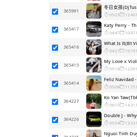
冬日女孩(DjTuso 
365991
05:25
12.40
Katy Perry - T
365417
04:47
10.97
What Is It(Bt 
365416
04:27
10.19
My Love x Viol
365415
05:16
12.09
Feliz Navidad
365414
05:08
11.75
Ko Yan Taw(Tbk
364227
06:15
14.31
Double J - Wh
364226
05:54
13.53
Nguoi Tinh Du