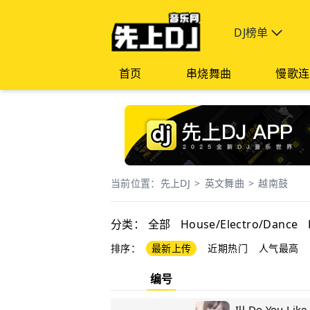
DJ榜单
首页
串烧舞曲
慢歌连
当前位置：
先上DJ
>
英文舞曲
>
越南鼓
分类：
全部
House/Electro/Dance
排序：
最新上传
近期热门
人气最高
编号
Ill Do You Lik