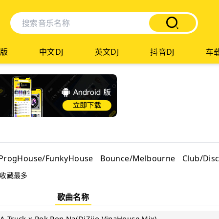
版
中文DJ
英文DJ
抖音DJ
车载
ProgHouse/FunkyHouse
Bounce/Melbourne
Club/Dis
收藏最多
歌曲名称
e A Truck x Pok Pon Na(DjZiio VinaHouse Mix)