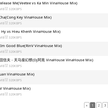
 Release Me(Veetee vs Ka Min VinaHouse Mix)
 MB
320KBPS
Cha(Cong Key VinaHouse Mix)
 MB
320KBPS
i Hy vs Hieu Khenh VinaHouse Mix)
 MB
320KBPS
- Im Good Blue(RinV VinaHouse Mix)
 MB
320KBPS
山田信夫 - 天马座幻想(Dj阿亮 VinaHouse VinaHouse Mix)
 MB
320KBPS
uan VinaHouse Mix)
 MB
320KBPS
V VinaHouse Mix)
 MB
320KBPS
«
1
2
3