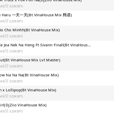
 MB
320KBPS
ru Haru 一天一天(Bt VinaHouse Mix 韩语)
 MB
320KBPS
o Cho Minhh(Bt VinaHouse Mix)
 MB
320KBPS
e Jea Nek Na Heng Ft Sivann Finall(Bt VinaHous...
 MB
320KBPS
ut(Bt VinaHouse Mix Lvt Master)
 MB
320KBPS
Now Na Na Na(Bt VinaHouse Mix)
 MB
320KBPS
 x Lollipop(Bt VinaHouse Mix)
 MB
320KBPS
irl(DjZiio VinaHouse Mix)
 MB
320KBPS