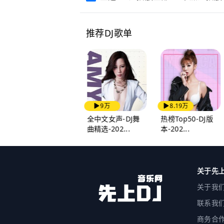
推荐DJ歌单
8.24万
9万
8.19万
《2025错过等于白
全中文女声-DJ舞
热榜Top50-DJ版
活！此生必听...
曲精选-202...
本-202...
关于先上
关于我
联系我
商务合