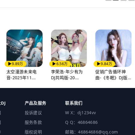
9.89万
6.56万
9.84万
太空漫游未来电
李荣浩-年少有为
促销广告循环神
音-2025年11...
DJ共鸣版-20...
曲-《冬眠》DJ版...
DJ
产品及服务
联系我们
们
投诉建议
W X：dj1234vv
们
服务条款
Q Q：46864686
作
版权说明
邮箱：46864686@qq.com