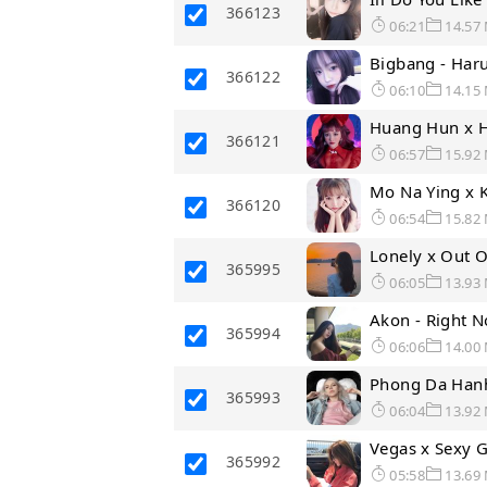
366123
06:21
14.57
Bigbang - Ha
366122
06:10
14.15
Huang Hun x H
366121
06:57
15.92
Mo Na Ying x K
366120
06:54
15.82
Lonely x Out O
365995
06:05
13.93
Akon - Right 
365994
06:06
14.00
Phong Da Hanh
365993
06:04
13.92
Vegas x Sexy G
365992
05:58
13.69