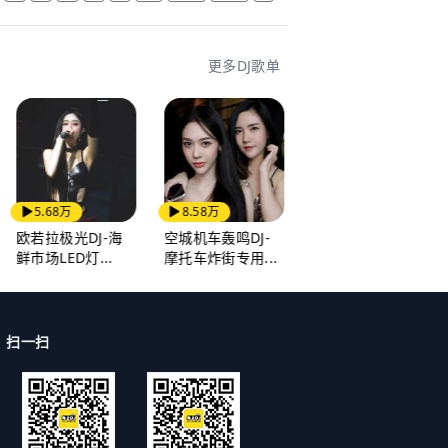
更多DJ歌单
5.68万
8.58万
6.57万
欧若拉极光DJ-海
空城机车轰鸣DJ-
光的方向DJ张碧晨
鲜市场LED灯...
摩托车炸街专用...
励志-逆光奔跑...
扫一扫