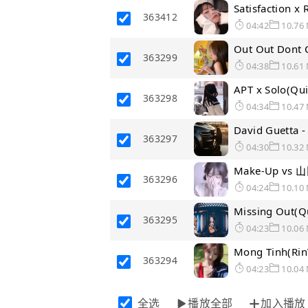
Satisfaction x
363412
04:42
10.76
Out Out Dont 
363299
04:38
10.61
APT x Solo(Qu
363298
04:34
10.47
David Guetta 
363297
04:30
10.32
Make-Up vs 
363296
04:24
10.10
Missing Out(Q
363295
04:23
10.06
Mong Tinh(Rin
363294
04:23
10.04
全选
播放全部
加入播放