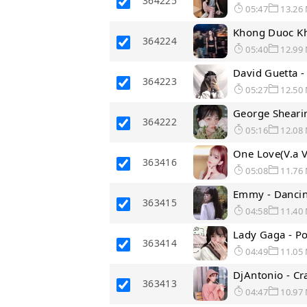
364225
05:47
13.26
Khong Duoc Kh
364224
05:40
12.99
David Guetta 
364223
05:27
12.50
George Shearin
364222
05:16
12.08
One Love(V.a 
363416
05:08
11.76
Emmy - Dancin
363415
04:58
11.40
Lady Gaga - P
363414
04:49
11.05
DjAntonio - Cr
363413
04:47
10.97