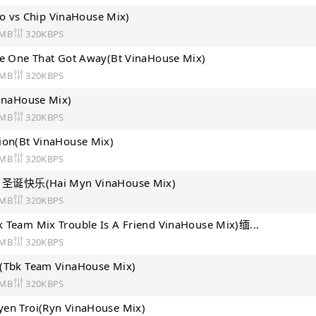
vs Chip VinaHouse Mix)
 MB
320KBPS
he One That Got Away(Bt VinaHouse Mix)
 MB
320KBPS
VinaHouse Mix)
 MB
320KBPS
ion(Bt VinaHouse Mix)
 MB
320KBPS
 - 圣诞快乐(Hai Myn VinaHouse Mix)
 MB
320KBPS
 Team Mix Trouble Is A Friend VinaHouse Mix)缅...
 MB
320KBPS
y(Tbk Team VinaHouse Mix)
 MB
320KBPS
yen Troi(Ryn VinaHouse Mix)