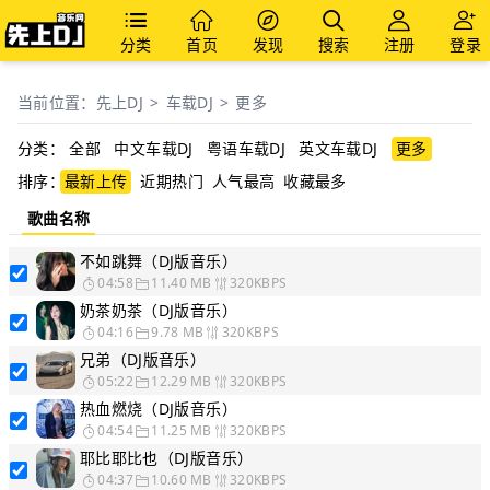
分类
首页
发现
搜索
注册
登录
当前位置：
先上DJ
>
车载DJ
>
更多
分类：
全部
中文车载DJ
粤语车载DJ
英文车载DJ
更多
排序：
最新上传
近期热门
人气最高
收藏最多
歌曲名称
不如跳舞（DJ版音乐）
04:58
11.40 MB
320KBPS
奶茶奶茶（DJ版音乐）
04:16
9.78 MB
320KBPS
兄弟（DJ版音乐）
05:22
12.29 MB
320KBPS
热血燃烧（DJ版音乐）
04:54
11.25 MB
320KBPS
耶比耶比也（DJ版音乐）
04:37
10.60 MB
320KBPS