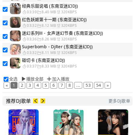
经典乐鼓说唱 (东南亚迷幻DJ)
03:39
8.40 MB
320KBPS
红色妖姬第十一期 (东南亚迷幻DJ)
03:32
8.12 MB
320KBPS
迷幻系列Ⅲ - 女声迷幻节奏 (东南亚迷幻DJ)
03:36
8.26 MB
320KBPS
Superbomb - DjRer (东南亚迷幻DJ)
03:32
8.11 MB
320KBPS
碰切卡 (东南亚迷幻DJ)
03:37
8.33 MB
320KBPS
全选
播放全部
加入播放
«
1
2
3
4
5
6
7
8
...
53
54
»
推荐DJ歌单
更多DJ歌单