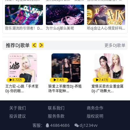
音乐潮流的引领者！Dj打碟如何征服舞池？
为什么dj那么美呢
听dj会让人心情变好吗知乎
推荐DJ歌单
更多DJ歌单
8.72万
7.4万
7.47万
王力宏-心跳「手术室
狼爱上羊魔性DJ-养殖
爱情买卖农业重金属
DJ-你的眼...
场牛羊配种...
DJ-广场舞大...
关于我们
联系我们
商务合作
投诉建议
服务条款
版权说明
客服：
46864686
dj1234vv