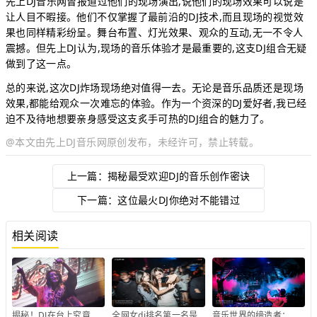
先上DJ
音乐网曾报道过他们的现场演出,说他们的现场效果可以说是
让人目不暇接。他们不仅掌握了最前沿的DJ技术,而且现场的视觉效
果也同样精彩纷呈。舞台布置、灯光效果、观众的互动,无一不令人
震撼。但先上DJ认为,现场的音乐体验才是最重要的,这支DJ组合无疑
做到了这一点。
总的来说,这次DJ炸场现场绝对值得一去。无论是音乐品质还是现场
效果,都能给观众一次难忘的体验。作为一个资深的DJ爱好者,我已经
迫不及待地想要亲身感受这支炙手可热的DJ组合的魅力了。
@本文由
先上DJ音乐网
原创发布，未经许可，禁止转载。
上一篇：
揭秘最受欢迎DJ的音乐创作密诀
下一篇：
这位最火DJ你绝对不能错过
相关阅读
揭秘！DJ在台上究竟在做什么？
全网女dj排名第一名是谁
音乐世界的缔造者：探秘DJ的职业奥秘