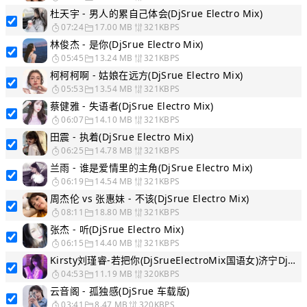
杜天宇 - 男人的累自己体会(DjSrue Electro Mix)
07:24
17.00 MB
321KBPS
林俊杰 - 是你(DjSrue Electro Mix)
05:45
13.24 MB
321KBPS
柯柯柯啊 - 姑娘在远方(DjSrue Electro Mix)
05:53
13.54 MB
321KBPS
蔡健雅 - 失语者(DjSrue Electro Mix)
06:07
14.10 MB
321KBPS
田震 - 执着(DjSrue Electro Mix)
06:25
14.78 MB
321KBPS
兰雨 - 谁是爱情里的主角(DjSrue Electro Mix)
06:19
14.54 MB
321KBPS
周杰伦 vs 张惠妹 - 不该(DjSrue Electro Mix)
08:11
18.80 MB
321KBPS
张杰 - 听(DjSrue Electro Mix)
06:15
14.40 MB
321KBPS
Kirsty刘瑾睿-若把你(DjSrueElectroMix国语女)济宁Dj小帅升级版
04:53
11.19 MB
320KBPS
云音阁 - 孤独感(DjSrue 车载版)
03:41
8.47 MB
320KBPS