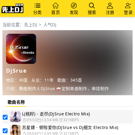
分类
首页
发现
搜索
注册
登录
当前位置：
先上DJ
>
人气DJ
DjSrue
地区：中国
从业：11年
歌曲：345首
介绍：舞曲制作人DjSrue 🥁定制单曲制作，串烧制作
歌曲名称
L(桃籽) - 走尽(DjSrue Electro Mix)
05:53
13.54 MB
321KBPS
苏星婕 - 顿啦爱你(DjSrue vs Dj细文 Electro Mix)
06:04
13.96 MB
321KBPS