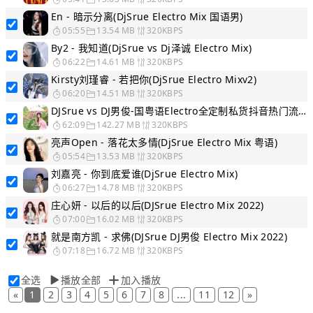
En - 暗示分离(DjSrue Electro Mix 国语男)
05:55
13.54 MB
320KBPS
By2 - 我知道(DjSrue vs Dj泽诚 Electro Mix)
06:22
14.61 MB
320KBPS
Kirsty刘瑾睿 - 若把你(DjSrue Electro Mixv2)
06:20
14.51 MB
320KBPS
DJSrue vs DJ男俊-国粤语Electro全定制私货抖音热门流行跳舞专辑串烧
62:09
142.27 MB
320KBPS
亮声Open - 落花太多情(DjSrue Electro Mix 粤语)
05:54
13.53 MB
320KBPS
刘嘉亮 - 你到底爱谁(DjSrue Electro Mix)
06:27
14.78 MB
320KBPS
庄心妍 - 以后的以后(DJSrue Electro Mix 2022)
07:00
16.02 MB
320KBPS
就是南方凯 - 求佛(DJSrue DJ男俊 Electro Mix 2022)
07:18
16.72 MB
320KBPS
全选
播放全部
加入播放
«
1
2
3
4
5
6
7
8
...
11
12
»