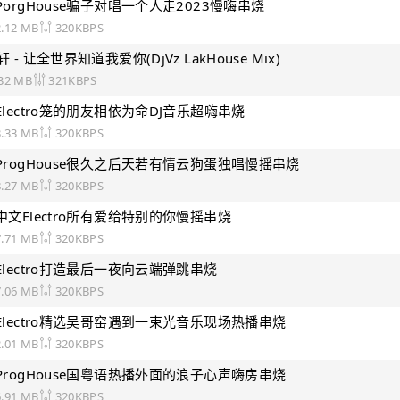
语PorgHouse骗子对唱一个人走2023慢嗨串烧
2.12 MB
320KBPS
轩 - 让全世界知道我爱你(DjVz LakHouse Mix)
.32 MB
321KBPS
语Electro笼的朋友相依为命DJ音乐超嗨串烧
3.33 MB
320KBPS
语ProgHouse很久之后天若有情云狗蛋独唱慢摇串烧
8.27 MB
320KBPS
语中文Electro所有爱给特别的你慢摇串烧
7.71 MB
320KBPS
语Electro打造最后一夜向云端弹跳串烧
7.06 MB
320KBPS
语Electro精选吴哥窑遇到一束光音乐现场热播串烧
2.01 MB
320KBPS
文ProgHouse国粤语热播外面的浪子心声嗨房串烧
6.91 MB
320KBPS