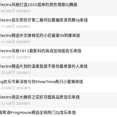
语Electro风格打造2023孤单的悲伤情歌DJ舞曲
5.93 MB
320KBPS
语Electro音乐贺旺仔第二春阿拉蕾蹦茶茶热舞DJ串烧
9.11 MB
320KBPS
语Electro精选中文弹棉花的小花偏爱IN到爆串烧
9.11 MB
320KBPS
语Electro风格1012莫斯科的海浪加快版音乐串烧
0.74 MB
320KBPS
语Electro精选片刻的温柔我是不是你最疼爱的人串烧
1.25 MB
320KBPS
Prog欢乐节奏深夜与你ShowTime两只小蜜蜂串烧
8.23 MB
320KBPS
语Electro夜店大酬宾之花好月圆高品质音乐串烧
8.72 MB
320KBPS
文国粤语ProgHouse精选全网热门DJ音乐串烧