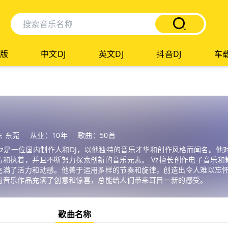
版
中文DJ
英文DJ
抖音DJ
车载
 东莞
从业：10年
歌曲：50首
jVz是一位国内制作人和DJ，以他独特的音乐才华和创作风格而闻名。他
情和执着，并且不断努力探索创新的音乐元素。 Vz擅长创作电子音乐和
充满了活力和动感。他善于运用多样的节奏和旋律，创造出令人难以忘
的音乐作品充满了创意和惊喜，总能给人们带来耳目一新的感受。
歌曲名称