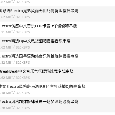
5.87 MB
320KBPS
文国粤语Electro兄弟风雨无阻尽情劈酒慢摇串烧
9.62 MB
320KBPS
语Electro伤感中文音乐FOR卡露B仔慢慢嗨串烧
0.21 MB
320KBPS
语Electro精选DJ中文私货酒吧慢摇音乐串烧
8.62 MB
320KBPS
文Electro精选国粤语动感音乐弹跳旋律慢摇串烧
1.82 MB
320KBPS
语BreakBeak中文音乐气氛暖场跳舞专辑串烧
1.62 MB
320KBPS
语中文Electro风格斑马酒吧914主打热播DJ舞曲串烧
3.18 MB
320KBPS
文Electro风格超炸旋律爱是一场梦酒场必嗨串烧
5.78 MB
320KBPS