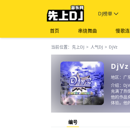
DJ榜单
首页
串烧舞曲
慢歌连
当前位置：
先上DJ
>
人气DJ
>
DjVz
DjVz
地区：广东
介绍：D
充满了热
他的作品
体验。他
编号