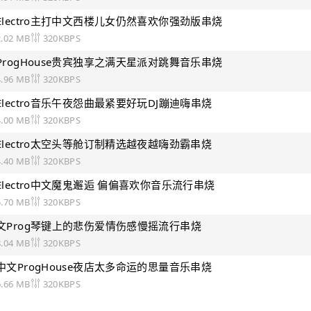
语Electro主打中文西楼儿女仍然喜欢你强劲版串烧
2.02 MB
320KBPS
文ProgHouse贵宾独享之满天星派对跳舞音乐串烧
4.96 MB
320KBPS
语Electro音乐午夜怨曲最紧要好玩DJ蹦迪嗨串烧
4.00 MB
320KBPS
语Electro太空头等舱订制精选越夜越嗨劲霸串烧
4.40 MB
320KBPS
语Electro中文魔鬼邂逅 偏偏喜欢你音乐流行串烧
5.70 MB
320KBPS
语中文Prog琴键上的悲伤爱情伤感慢摇流行串烧
8.04 MB
320KBPS
语中文ProgHouse夜店太多命运的思量音乐串烧
6.66 MB
320KBPS