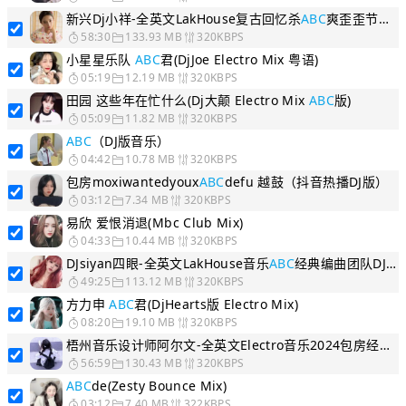
新兴Dj小祥-全英文LakHouse复古回忆杀
ABC
爽歪歪节奏低音炮DJ串烧
58:30
133.93 MB
320KBPS
小星星乐队
ABC
君(DjJoe Electro Mix 粤语)
05:19
12.19 MB
320KBPS
田园 这些年在忙什么(Dj大颠 Electro Mix
ABC
版)
05:09
11.82 MB
320KBPS
ABC
（DJ版音乐）
04:42
10.78 MB
320KBPS
包房moxiwantedyoux
ABC
defu 越鼓（抖音热播DJ版）
03:12
7.34 MB
320KBPS
易欣 爱恨消退(Mbc Club Mix)
04:33
10.44 MB
320KBPS
DJsiyan四眼-全英文LakHouse音乐
ABC
经典编曲团队DJ串烧
49:25
113.12 MB
320KBPS
方力申
ABC
君(DjHearts版 Electro Mix)
08:20
19.10 MB
320KBPS
梧州音乐设计师阿尔文-全英文Electro音乐2024包房经典
A
56:59
130.43 MB
320KBPS
ABC
de(Zesty Bounce Mix)
03:12
7.40 MB
322KBPS