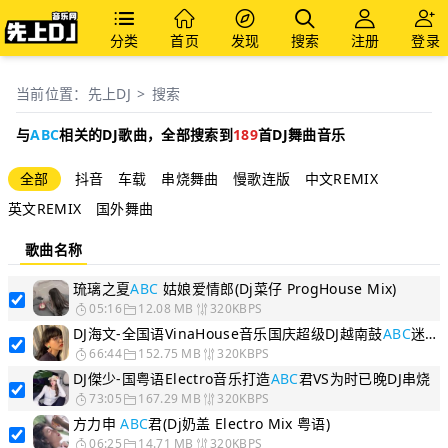
分类
首页
发现
搜索
注册
登录
当前位置：
先上DJ
>
搜索
与
ABC
相关的DJ歌曲，
全部
搜索到
189
首DJ舞曲音乐
全部
抖音
车载
串烧舞曲
慢歌连版
中文REMIX
英文REMIX
国外舞曲
歌曲名称
琉璃之夏
ABC
姑娘爱情郎(Dj菜仔 ProgHouse Mix)
05:16
12.08 MB
320KBPS
DJ海文-全国语VinaHouse音乐国庆超级DJ越南鼓
ABC
迷幻串烧
66:44
152.75 MB
320KBPS
DJ傑少-国粤语Electro音乐打造
ABC
君VS为时已晚DJ串烧
73:05
167.29 MB
320KBPS
方力申
ABC
君(Dj奶盖 Electro Mix 粤语)
06:25
14.71 MB
320KBPS