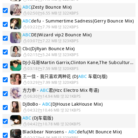
ABC
(Zesty Bounce Mix)
02:50
6.55 MB
322KBPS
ABC
defu - Summertime Sadness(Gerry Bounce Mix)
03:22
7.79 MB
322KBPS
ABC
DE(Wizard vip2 Bounce Mix)
03:07
7.22 MB
323KBPS
Cbc(DjRyan Bounce Mix)
02:15
5.24 MB
323KBPS
DJ小马哥Martin Garrix,Clinton Kane,The Subculture - Drown (feat...
03:18
7.59 MB
320KBPS
王一佳 - 我只喜欢两种花 (DJ
ABC
车载DJ版)
03:29
7.99 MB
320KBPS
方力申 -
ABC
君(Hzc Electro Mix 粤语)
06:30
14.94 MB
321KBPS
DjBoBo -
ABC
(DJHouse LakHouse Mix)
04:32
10.46 MB
321KBPS
ABC
(DJ车载版)
04:42
10.78 MB
320KBPS
Blackbear Nonsens -
ABC
defu(Mt Bounce Mix)
02:37
6.06 MB
323KBPS