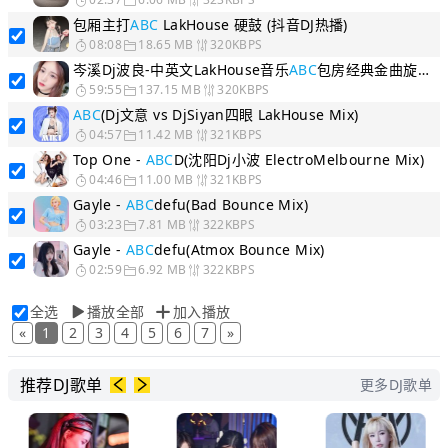
包厢主打
ABC
LakHouse 硬鼓 (抖音DJ热播)
08:08
18.65 MB
320KBPS
岑溪Dj波良-中英文LakHouse音乐
ABC
包房经典金曲旋律串烧
59:55
137.15 MB
320KBPS
ABC
(Dj文意 vs DjSiyan四眼 LakHouse Mix)
04:57
11.42 MB
321KBPS
Top One -
ABC
D(沈阳Dj小波 ElectroMelbourne Mix)
04:46
11.00 MB
321KBPS
Gayle -
ABC
defu(Bad Bounce Mix)
03:23
7.81 MB
322KBPS
Gayle -
ABC
defu(Atmox Bounce Mix)
02:59
6.92 MB
322KBPS
全选
播放全部
加入播放
«
1
2
3
4
5
6
7
»
推荐DJ歌单
更多DJ歌单