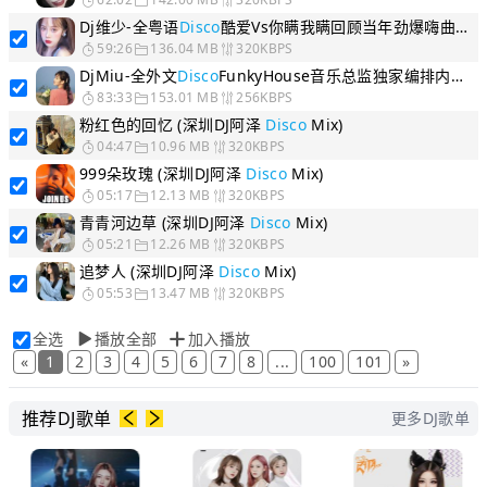
Dj维少-全粤语
Disco
酷爱Vs你瞒我瞒回顾当年劲爆嗨曲经典串烧
59:26
136.04 MB
320KBPS
DjMiu-全外文
Disco
FunkyHouse音乐总监独家编排内部串烧
83:33
153.01 MB
256KBPS
粉红色的回忆 (深圳DJ阿泽
Disco
Mix)
04:47
10.96 MB
320KBPS
999朵玫瑰 (深圳DJ阿泽
Disco
Mix)
05:17
12.13 MB
320KBPS
青青河边草 (深圳DJ阿泽
Disco
Mix)
05:21
12.26 MB
320KBPS
追梦人 (深圳DJ阿泽
Disco
Mix)
05:53
13.47 MB
320KBPS
全选
播放全部
加入播放
«
1
2
3
4
5
6
7
8
...
100
101
»
推荐DJ歌单
更多DJ歌单