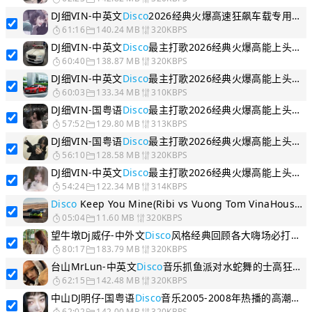
DJ细VIN-中英文
Disco
2026经典火爆高速狂飙车载专用高能DJ串烧V1
61:16
140.24 MB
320KBPS
DJ细VIN-中英文
Disco
最主打歌2026经典火爆高能上头音乐DJ串烧V2
60:40
138.87 MB
320KBPS
DJ细VIN-中英文
Disco
最主打歌2026经典火爆高能上头音乐DJ串烧V4
60:03
133.34 MB
310KBPS
DJ细VIN-国粤语
Disco
最主打歌2026经典火爆高能上头音乐DJ串烧V7
57:52
129.80 MB
313KBPS
DJ细VIN-国粤语
Disco
最主打歌2026经典火爆高能上头音乐DJ串烧V1
56:10
128.58 MB
320KBPS
DJ细VIN-中英文
Disco
最主打歌2026经典火爆高能上头音乐DJ串烧V5
54:24
122.34 MB
314KBPS
Disco
Keep You Mine(Ribi vs Vuong Tom VinaHouse Mix)
05:04
11.60 MB
320KBPS
望牛墩Dj威仔-中外文
Disco
风格经典回顾各大嗨场必打劲爆串烧
80:17
183.79 MB
320KBPS
台山MrLun-中英文
Disco
音乐抓鱼派对水蛇舞的士高狂欢串烧
62:15
142.48 MB
320KBPS
中山DJ明仔-国粤语
Disco
音乐2005-2008年热播的高潮舞曲串烧V2
62:02
142.00 MB
320KBPS