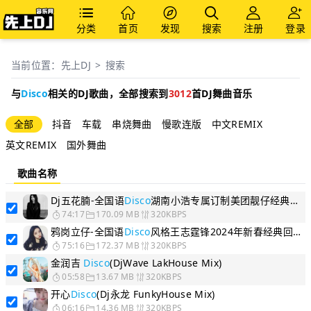
分类
首页
发现
搜索
注册
登录
当前位置：
先上DJ
>
搜索
与
Disco
相关的DJ歌曲，
全部
搜索到
3012
首DJ舞曲音乐
全部
抖音
车载
串烧舞曲
慢歌连版
中文REMIX
英文REMIX
国外舞曲
歌曲名称
Dj五花腩-全国语
Disco
湖南小浩专属订制美团靓仔经典王志的高串烧
74:17
170.09 MB
320KBPS
鸦岗立仔-全国语
Disco
风格王志霆锋2024年新春经典回顾车载串烧
75:16
172.37 MB
320KBPS
金润吉
Disco
(DjWave LakHouse Mix)
05:58
13.67 MB
320KBPS
开心
Disco
(Dj永龙 FunkyHouse Mix)
06:16
14.36 MB
320KBPS