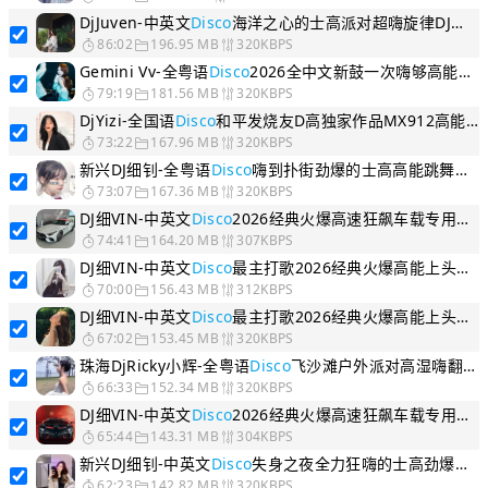
DjJuven-中英文
Disco
海洋之心的士高派对超嗨旋律DJ串烧
86:02
196.95 MB
320KBPS
Gemini Vv-全粤语
Disco
2026全中文新鼓一次嗨够高能跳舞DJ串烧
79:19
181.56 MB
320KBPS
DjYizi-全国语
Disco
和平发烧友D高独家作品MX912高能跳舞DJ串烧
73:22
167.96 MB
320KBPS
新兴DJ细钊-全粤语
Disco
嗨到扑街劲爆的士高高能跳舞DJ串烧
73:07
167.36 MB
320KBPS
DJ细VIN-中英文
Disco
2026经典火爆高速狂飙车载专用高能DJ串烧V3
74:41
164.20 MB
307KBPS
DJ细VIN-中英文
Disco
最主打歌2026经典火爆高能上头音乐DJ串烧V6
70:00
156.43 MB
312KBPS
DJ细VIN-中英文
Disco
最主打歌2026经典火爆高能上头音乐DJ串烧V3
67:02
153.45 MB
320KBPS
珠海DjRicky小辉-全粤语
Disco
飞沙滩户外派对高湿嗨翻私人Party DJ串烧
66:33
152.34 MB
320KBPS
DJ细VIN-中英文
Disco
2026经典火爆高速狂飙车载专用高能DJ串烧V2
65:44
143.31 MB
304KBPS
新兴DJ细钊-中英文
Disco
失身之夜全力狂嗨的士高劲爆跳舞DJ串烧
62:23
142.82 MB
320KBPS