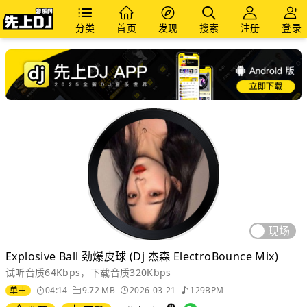
分类
首页
发现
搜索
注册
登录
现场
Explosive Ball 劲爆皮球 (Dj 杰森 ElectroBounce Mix)
试听音质64Kbps，下载音质320Kbps
单曲
04:14
9.72 MB
2026-03-21
129BPM