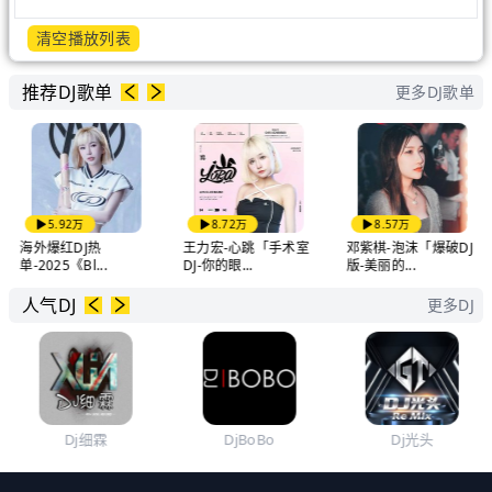
清空播放列表
推荐DJ歌单
更多DJ歌单
5.92万
8.72万
8.57万
海外爆红DJ热
王力宏-心跳「手术室
邓紫棋-泡沫「爆破DJ
单-2025《Bl...
DJ-你的眼...
版-美丽的...
人气DJ
更多DJ
Dj细霖
DjBoBo
Dj光头