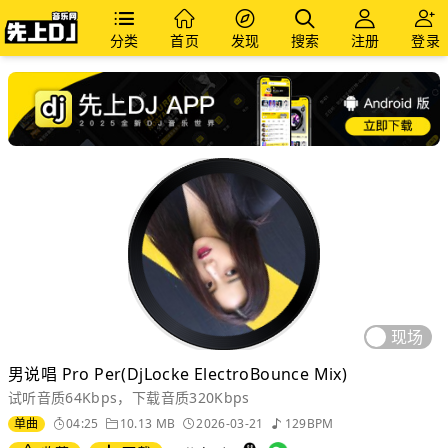
分类
首页
发现
搜索
注册
登录
现场
男说唱 Pro Per(DjLocke ElectroBounce Mix)
试听音质64Kbps，下载音质320Kbps
单曲
04:25
10.13 MB
2026-03-21
129BPM