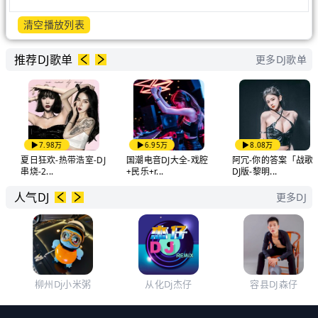
清空播放列表
推荐DJ歌单
更多DJ歌单
7.98万
6.95万
8.08万
夏日狂欢-热带浩室-DJ
国潮电音DJ大全-戏腔
阿冗-你的答案「战歌
串烧-2...
+民乐+r...
DJ版-黎明...
人气DJ
更多DJ
柳州Dj小米粥
从化Dj杰仔
容县DJ森仔