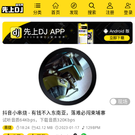
分类
首页
发现
搜索
注册
登录
现场
抖音小串烧 - 有钱不入东南亚，落难必闯柬埔寨
试听音质64Kbps，下载音质320Kbps
串烧
18:24
42.12 MB
2023-01-17
129BPM