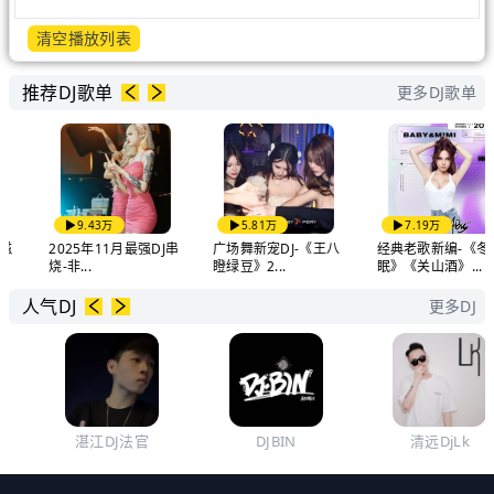
清空播放列表
推荐DJ歌单
更多DJ歌单
9.43万
5.81万
7.19万
2025年11月最强DJ串
广场舞新宠DJ-《王八
经典老歌新编-《冬
烧-非...
瞪绿豆》2...
眠》《关山酒》...
人气DJ
更多DJ
湛江DJ法官
DJBIN
清远DjLk