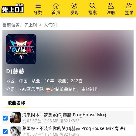
分类
首页
发现
搜索
注册
登录
当前位置：
先上DJ
>
人气DJ
Dj赫赫
地区：中国
从业：10年
歌曲：242首
介绍：798音乐团队 🥁定制单曲制作，串烧制作
歌曲名称
海来阿木 - 梦想家(Dj赫赫 ProgHouse Mix)
05:37
12.93 MB
321KBPS
蔡国权 - 不装饰你的梦(Dj赫赫 ProgHouse Mix 粤语)
05:07
11.81 MB
321KBPS