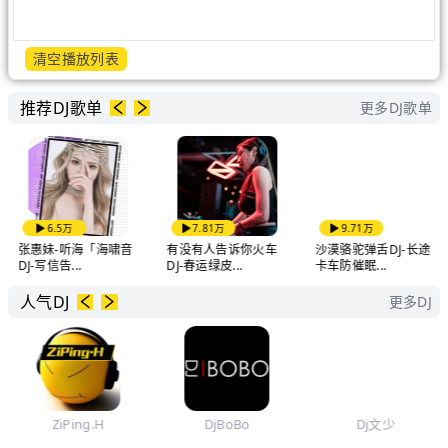
清空播放列表
推荐DJ歌单
更多DJ歌单
6.5万
7.81万
9.71万
张惠妹-听海「海啸音
有没有人告诉你火车
沙漠骆驼弹舌DJ-长途
DJ-写信告...
DJ-春运绿皮...
卡车防催眠...
人气DJ
更多DJ
ZiPing.H
DjBoBo
Dj文少