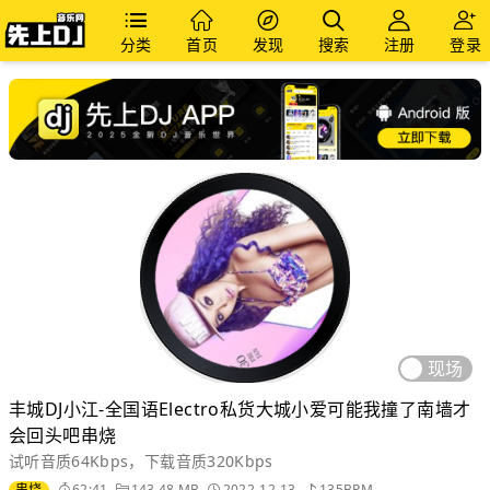
分类
首页
发现
搜索
注册
登录
现场
丰城DJ小江-全国语Electro私货大城小爱可能我撞了南墙才
会回头吧串烧
试听音质64Kbps，下载音质320Kbps
串烧
62:41
143.48 MB
2022-12-13
135BPM