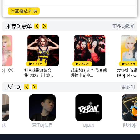
清空播放列表
推荐DJ歌单
更多DJ歌单
7.71万
7.87万
9.05万
-《拉
抖音热歌改编合
越南鼓DJ大全-节奏感
袁娅维-说散就散
集-2025《土坡...
爆棚中文神...
吧DJ-说不...
人气DJ
更多DJ
湛江DJ法官
DJBIN
柳州Dj小米