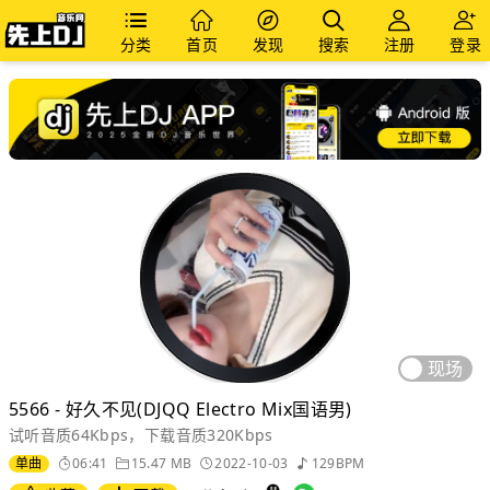
分类
首页
发现
搜索
注册
登录
现场
5566 - 好久不见(DJQQ Electro Mix国语男)
试听音质64Kbps，下载音质320Kbps
单曲
06:41
15.47 MB
2022-10-03
129BPM