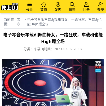
分类
首页
发现
搜索
注册
登录
当前位
文
>
电子琴音乐车载dj舞曲舞女，一路狂欢，车载dj也
置：
章
能High爆全场
电子琴音乐车载dj舞曲舞女，一路狂欢，车载dj也能
High爆全场
分类：
车载DJ
时间：2023-02-02 20:07