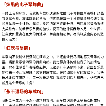
「炫酷的电子琴舞曲」
一踏上我的座驾，我就被车载DJ送来的炫酷电子琴舞曲所震撼！这些
节奏感强烈、旋律跳跃的音乐，仿佛能将每一个音符魔法般传递到我
的身体每一个细胞。起初，柔和的琴声逐渐升腾，与四周的音响系统
完美融合。随着音乐节奏的加快，悦耳的旋律将我带入另一个世界，
让我犹如置身在巨大的舞池中，舞姿翩翩起舞，尽情释放出内心的激
情和活力！
「狂欢与尽情」
车载DJ不仅能让我沉浸在狂欢之中，它还能让我尽情地感受音乐的力
量。当那些激情四溢的舞曲响起，我觉得身体仿佛被音乐的热情包
围，忍不住随着节奏摇曳起舞。无论是开车还是停下来，这些音乐总
能带来一种让我摆脱了烦恼的解放感。在这动感十足的旋律下，我快
乐地驰骋在道路上，每一次舞动都让我感受到活力和自由，仿佛自己
就是这个音乐的主角！
「永不退场的车载DJ」
我的爱车成为一座永不退场的舞池，而车载DJ则是无尽狂欢的主持
人。无论是在等红灯的短暂停留，还是在长途旅行的高速公路上，车