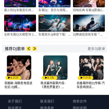
最火的DJ车载音乐排行榜，了解最新的音乐潮流趋势
车载DJ：音乐与旅程的完美结合「免费下载享受」
回味经典 车载dj歌曲2023重温音乐历史瞬间
全新车载DJ大碟登场 2023年最强劲的音乐炸裂
车载音乐dj串烧下载：不管你在哪里，随时随地跟着我HIGH
DJ舞曲低音炮车载「歌单推荐」
推荐DJ歌单
更多DJ歌单
6.21万
6.1万
7.31万
张靓颖-海豚音电音进
夜店最炸副歌片段-
后备箱炸街DJ专辑-汽
化论-DJ精...
《黑色罗曼史》...
车音响测试...
关于我们
联系我们
商务合作
投诉建议
服务条款
版权说明