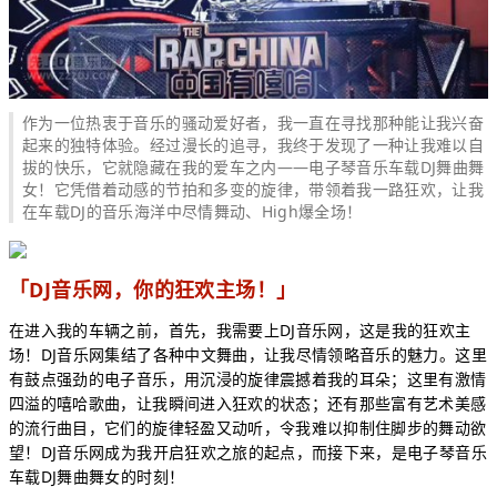
作为一位热衷于音乐的骚动爱好者，我一直在寻找那种能让我兴奋
起来的独特体验。经过漫长的追寻，我终于发现了一种让我难以自
拔的快乐，它就隐藏在我的爱车之内——电子琴音乐车载DJ舞曲舞
女！它凭借着动感的节拍和多变的旋律，带领着我一路狂欢，让我
在车载DJ的音乐海洋中尽情舞动、High爆全场！
「DJ音乐网，你的狂欢主场！」
在进入我的车辆之前，首先，我需要上DJ音乐网，这是我的狂欢主
场！DJ音乐网集结了各种中文舞曲，让我尽情领略音乐的魅力。这里
有鼓点强劲的电子音乐，用沉浸的旋律震撼着我的耳朵；这里有激情
四溢的嘻哈歌曲，让我瞬间进入狂欢的状态；还有那些富有艺术美感
的流行曲目，它们的旋律轻盈又动听，令我难以抑制住脚步的舞动欲
望！DJ音乐网成为我开启狂欢之旅的起点，而接下来，是电子琴音乐
车载
DJ舞曲
舞女的时刻！