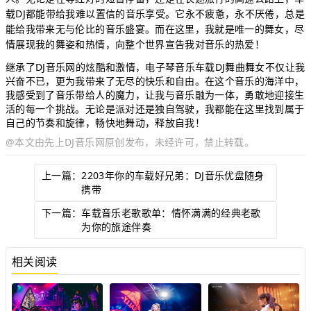
载DJ都能带给我难以置信的音乐享受。它永不疲惫，永不厌倦，总是
能给我带来无与伦比的音乐盛宴。而在这里，我就是唯一的舞女，尽
情展现我的舞姿和热情，向整个世界宣告我对音乐的热爱！
继承了DJ音乐网的炫酷和激情，电子琴音乐
车载DJ
舞曲舞女不仅让我
兴奋不已，更为我带来了无尽的快乐和自由。在这个音乐的海洋中，
我感受到了音乐带给人的魔力，让我与音乐融为一体，勇敢地迎接生
活的每一个挑战。无论是派对还是独自驾驶，我都能在这里找到属于
自己的节奏和旋律，畅快地舞动，释放自我！
@本文由
先上DJ音乐网
原创发布，未经许可，禁止转载。
上一篇：
2203年你的车载好兄弟：DJ音乐优盘随身
携带
下一篇：
车载音乐老歌歌单：情怀满满的经典老歌
为你的旅途伴奏
相关阅读