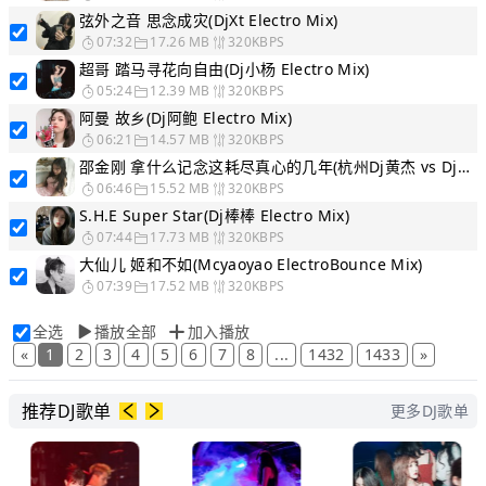
弦外之音 思念成灾(DjXt Electro Mix)
07:32
17.26 MB
320KBPS
超哥 踏马寻花向自由(Dj小杨 Electro Mix)
05:24
12.39 MB
320KBPS
阿曼 故乡(Dj阿鲍 Electro Mix)
06:21
14.57 MB
320KBPS
邵金刚 拿什么记念这耗尽真心的几年(杭州Dj黄杰 vs DjAzGe Electro Mix)
06:46
15.52 MB
320KBPS
S.H.E Super Star(Dj棒棒 Electro Mix)
07:44
17.73 MB
320KBPS
大仙儿 姬和不如(Mcyaoyao ElectroBounce Mix)
07:39
17.52 MB
320KBPS
全选
播放全部
加入播放
«
1
2
3
4
5
6
7
8
...
1432
1433
»
推荐DJ歌单
更多DJ歌单