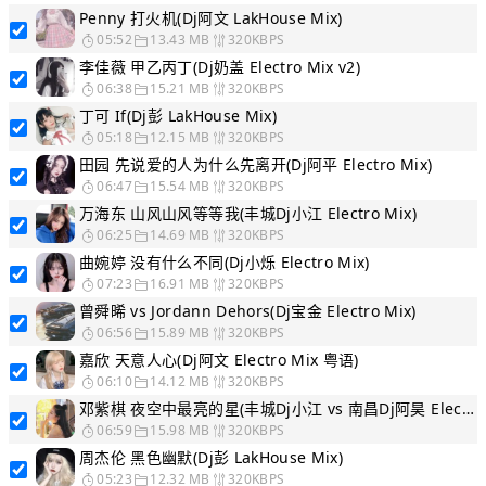
Penny 打火机(Dj阿文 LakHouse Mix)
05:52
13.43 MB
320KBPS
李佳薇 甲乙丙丁(Dj奶盖 Electro Mix v2)
06:38
15.21 MB
320KBPS
丁可 If(Dj彭 LakHouse Mix)
05:18
12.15 MB
320KBPS
田园 先说爱的人为什么先离开(Dj阿平 Electro Mix)
06:47
15.54 MB
320KBPS
万海东 山风山风等等我(丰城Dj小江 Electro Mix)
06:25
14.69 MB
320KBPS
曲婉婷 没有什么不同(Dj小烁 Electro Mix)
07:23
16.91 MB
320KBPS
曾舜晞 vs Jordann Dehors(Dj宝金 Electro Mix)
06:56
15.89 MB
320KBPS
嘉欣 天意人心(Dj阿文 Electro Mix 粤语)
06:10
14.12 MB
320KBPS
邓紫棋 夜空中最亮的星(丰城Dj小江 vs 南昌Dj阿昊 Electro Mix)
06:59
15.98 MB
320KBPS
周杰伦 黑色幽默(Dj彭 LakHouse Mix)
05:23
12.32 MB
320KBPS