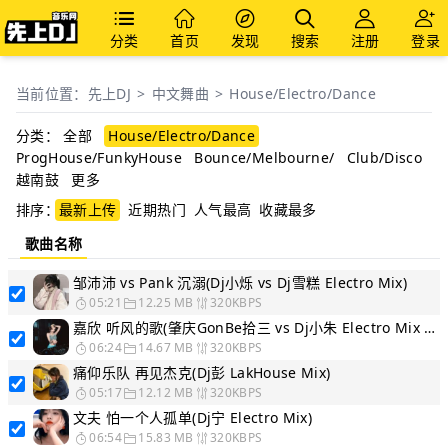
分类
首页
发现
搜索
注册
登录
当前位置：
先上DJ
>
中文舞曲
>
House/Electro/Dance
分类：
全部
House/Electro/Dance
ProgHouse/FunkyHouse
Bounce/Melbourne/
Club/Disco
越南鼓
更多
排序：
最新上传
近期热门
人气最高
收藏最多
歌曲名称
邹沛沛 vs Pank 沉溺(Dj小烁 vs Dj雪糕 Electro Mix)
05:21
12.25 MB
320KBPS
嘉欣 听风的歌(肇庆GonBe拾三 vs Dj小朱 Electro Mix 粤语)
06:24
14.67 MB
320KBPS
痛仰乐队 再见杰克(Dj彭 LakHouse Mix)
05:17
12.12 MB
320KBPS
文夫 怕一个人孤单(Dj宁 Electro Mix)
06:54
15.83 MB
320KBPS