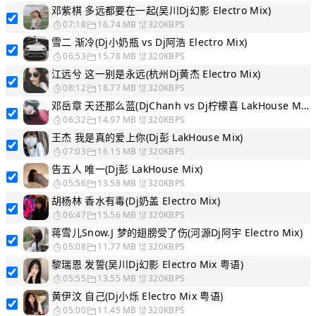
邓紫棋 多远都要在一起(吴川Dj幻影 Electro Mix)
07:18
16.74 MB
320KBPS
雪二 渐冷(Dj小奶瓶 vs Dj阿浩 Electro Mix)
06:53
15.78 MB
320KBPS
江远兮 这一别是永远(杭州Dj黄杰 Electro Mix)
08:12
18.77 MB
320KBPS
邓岳章 天还那么蓝(DjChanh vs Dj柠檬喜 LakHouse Mix)
06:32
14.97 MB
320KBPS
王杰 我是真的爱上你(Dj彭 LakHouse Mix)
07:03
16.15 MB
320KBPS
告五人 唯一(Dj彭 LakHouse Mix)
05:56
13.58 MB
320KBPS
胡杨林 香水有毒(Dj奶盖 Electro Mix)
06:47
15.56 MB
320KBPS
蒋雪儿Snow.J 梦的翅膀受了伤(河源Dj阿宇 Electro Mix)
05:08
11.77 MB
320KBPS
黎瑞恩 发誓(吴川Dj幻影 Electro Mix 粤语)
05:55
13.55 MB
320KBPS
黄伊汶 自己(Dj小烁 Electro Mix 粤语)
05:00
11.45 MB
320KBPS