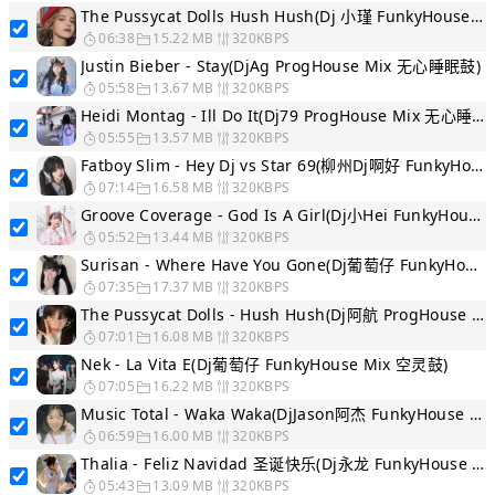
The Pussycat Dolls Hush Hush(Dj 小瑾 FunkyHouse Mix)
06:38
15.22 MB
320KBPS
Justin Bieber - Stay(DjAg ProgHouse Mix 无心睡眠鼓)
05:58
13.67 MB
320KBPS
Heidi Montag - Ill Do It(Dj79 ProgHouse Mix 无心睡眠鼓)
05:55
13.57 MB
320KBPS
Fatboy Slim - Hey Dj vs Star 69(柳州Dj啊好 FunkyHouse Mix)
07:14
16.58 MB
320KBPS
Groove Coverage - God Is A Girl(Dj小Hei FunkyHouse Mix)
05:52
13.44 MB
320KBPS
Surisan - Where Have You Gone(Dj葡萄仔 FunkyHouse Mix 空灵鼓)
07:35
17.37 MB
320KBPS
The Pussycat Dolls - Hush Hush(Dj阿航 ProgHouse Mix)
07:01
16.08 MB
320KBPS
Nek - La Vita E(Dj葡萄仔 FunkyHouse Mix 空灵鼓)
07:05
16.22 MB
320KBPS
Music Total - Waka Waka(DjJason阿杰 FunkyHouse Mix 空灵鼓)
06:59
16.00 MB
320KBPS
Thalia - Feliz Navidad 圣诞快乐(Dj永龙 FunkyHouse Mix)
05:43
13.09 MB
320KBPS