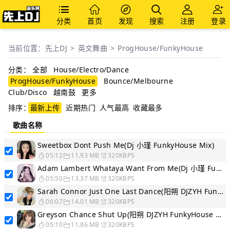
分类
首页
发现
搜索
注册
登录
当前位置：
先上DJ
>
英文舞曲
>
ProgHouse/FunkyHouse
分类：
全部
House/Electro/Dance
ProgHouse/FunkyHouse
Bounce/Melbourne
Club/Disco
越南鼓
更多
排序：
最新上传
近期热门
人气最高
收藏最多
歌曲名称
Sweetbox Dont Push Me(Dj 小瑾 FunkyHouse Mix)
05:12
11.93 MB
320KBPS
Adam Lambert Whataya Want From Me(Dj 小瑾 FunkyHouse Mix)
05:50
13.37 MB
320KBPS
Sarah Connor Just One Last Dance(阳朔 DJZYH FunkyHouse Mix)
06:07
14.01 MB
320KBPS
Greyson Chance Shut Up(阳朔 DJZYH FunkyHouse Mix)
05:10
11.86 MB
320KBPS