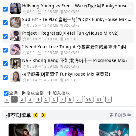
Hillsong Young vs Free - Wake(Dj小翊 FunkyHouse Mix)
05:21
12.25 MB
320KBPS
Sud Est - Te Plac 皇冠一刻钟(DjXx FunkyHouse Mix v2)
05:25
12.43 MB
320KBPS
Project - Regrete(Dj小Hei FunkyHouse Mix v2)
05:19
12.18 MB
320KBPS
I Need Your Love Tonight 今夜需要你的爱(柳州Dj阿好 FunkyHouse Mix 空灵鼓)
05:21
12.25 MB
320KBPS
Na - Khong Bang 不如(北海Dj十一 ProgHouse Mix)
05:29
12.59 MB
320KBPS
拉斯威果(Dj葡萄仔 FunkyHouse Mix 空灵鼓)
06:14
14.29 MB
320KBPS
全选
播放全部
加入播放
«
1
2
3
4
5
6
7
8
...
90
91
»
推荐DJ歌单
更多DJ歌单