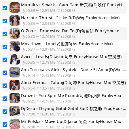
Marnik vs Smack - Gam Gam 新东泰(Dj欢仔 FunkyHouse Mix 空灵鼓)
05:39
12.95 MB
320KBPS
Narcotic Thrust - I Like It(DjWxj FunkyHouse Mix)
05:36
12.84 MB
320KBPS
O-Zone - Dragostea Din Tei(Dj葡萄仔 FunkyHouse Mix 空灵鼓)
05:35
12.79 MB
320KBPS
Movetown - Lonely(北流DjAs FunkyHouse Mix)
05:37
12.87 MB
320KBPS
Avicii - Levels(DjJason阿杰 FunkyHouse Mix 空灵鼓)
05:35
12.78 MB
320KBPS
Ana Torroja vs Aleks Syntek - Duele El Amor(DjWxj FunkyHouse...
06:44
15.43 MB
320KBPS
Alina Eremia - Tatuaj(Dj阿冲 FunkyHouse Mix 空灵鼓)
05:54
13.51 MB
320KBPS
Danzel - You Spin Me Round(河池Dj小廖 FunkyHouse Mix)
06:25
14.71 MB
320KBPS
DjDesa - Deyang Gatal Gatal Sa(Dj桃之助 ProgHouse Mix 无心睡眠鼓)
07:00
16.05 MB
320KBPS
Mr Polska - Move Up(DjJason阿杰 FunkyHouse Mix 空灵鼓)
05:08
11.75 MB
320KBPS