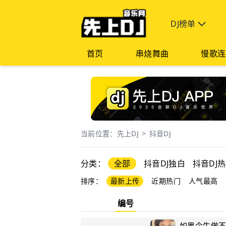
DJ榜单
首页
串烧舞曲
慢歌连
当前位置：
先上DJ
>
抖音DJ
分类：
全部
抖音DJ独白
抖音DJ
排序：
最新上传
近期热门
人气最高
编号
如果今生做不