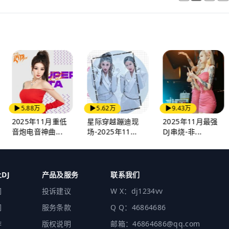
5.88万
5.62万
9.43万
2025年11月重低
星际穿越蹦迪现
2025年11月最强
音炮电音神曲...
场-2025年11...
DJ串烧-非...
DJ
产品及服务
联系我们
们
投诉建议
W X：dj1234vv
们
服务条款
Q Q：46864686
作
版权说明
邮箱：46864686@qq.com