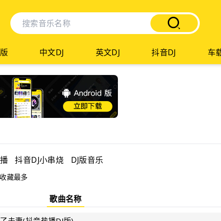
版
中文DJ
英文DJ
抖音DJ
车载
热播
抖音DJ小串烧
DJ版音乐
收藏最多
歌曲名称
了夫妻(抖音热播DJ版)