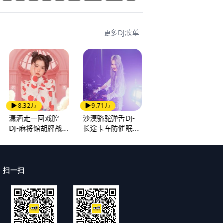
更多DJ歌单
8.32万
9.71万
8.54万
潇洒走一回戏腔
沙漠骆驼弹舌DJ-
越南鼓土嗨串烧
DJ-麻将馆胡牌战...
长途卡车防催眠...
2025-毒草花/...
扫一扫