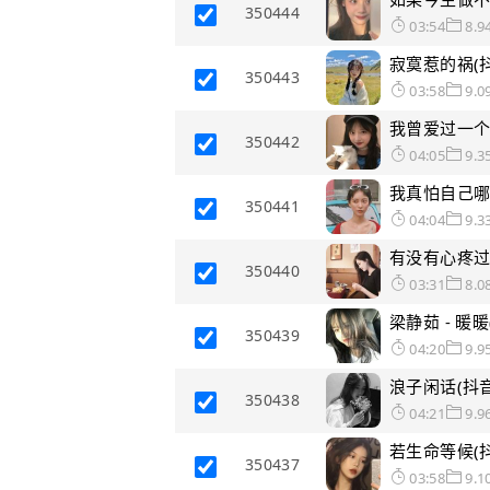
350444
03:54
8.9
寂寞惹的祸(抖
350443
03:58
9.0
我曾爱过一个
350442
04:05
9.3
我真怕自己哪
350441
04:04
9.3
有没有心疼过你
350440
03:31
8.0
梁静茹 - 暖暖
350439
04:20
9.9
浪子闲话(抖音
350438
04:21
9.9
若生命等候(抖
350437
03:58
9.1