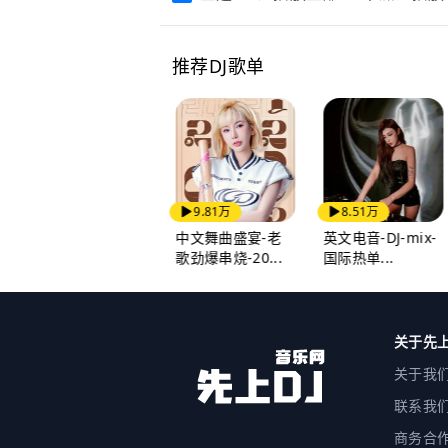
推荐DJ歌单
5.95万
9.81万
8.51万
全中文戏腔女声-
中文舞曲盛宴-老
英文电音-DJ-mix-
DJ古今碰撞-2...
歌劲爆串烧-20...
国际热单...
关于先上
关于我
联系我
商务合