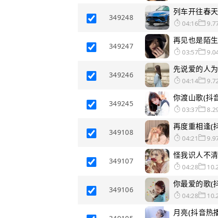
列车开往春天(
349248
04:16
9.7
再见也是陌生
349247
03:57
9.0
先说爱的人为
349246
04:14
9.7
你渡山歌(抖音
349245
03:37
8.2
再度重相逢(抖
349108
04:21
9.9
怪我识人不清(
349107
04:28
10.
你最爱的歌(抖
349106
04:28
10.
月亮(抖音热播