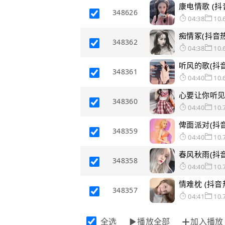
康电情歌 (抖
348626
04:38
10.
痴情冢(抖音热
348362
04:38
10.
听风的歌(抖音
348361
04:40
10.
心要让你听见(
348360
04:40
10.
俾面派对(抖音
348359
04:40
10.
春风秋雨(抖音
348358
04:40
10.
情难枕 (抖音
348357
04:41
10.
全选
播放全部
加入播放