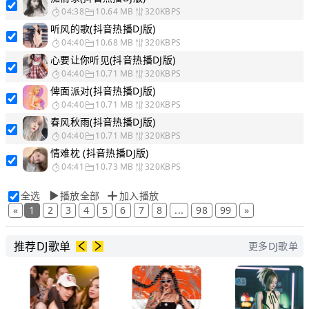
04:38
10.64 MB
320KBPS
听风的歌(抖音热播DJ版)
04:40
10.68 MB
320KBPS
心要让你听见(抖音热播DJ版)
04:40
10.71 MB
320KBPS
俾面派对(抖音热播DJ版)
04:40
10.71 MB
320KBPS
春风秋雨(抖音热播DJ版)
04:40
10.71 MB
320KBPS
情难枕 (抖音热播DJ版)
04:41
10.73 MB
320KBPS
全选
播放全部
加入播放
«
1
2
3
4
5
6
7
8
...
98
99
»
推荐DJ歌单
更多DJ歌单