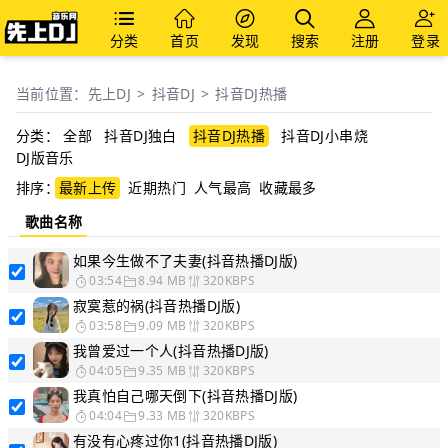
分类
首页
发现
搜索
注册
登录
当前位置：
先上DJ
>
抖音DJ
>
抖音DJ热播
分类：
全部
抖音DJ独白
抖音DJ热播
抖音DJ小串烧
DJ版音乐
排序：
最新上传
近期热门
人气最高
收藏最多
歌曲名称
如果今生做不了夫妻(抖音热播DJ版)
03:54
8.94 MB
320KBPS
寂寞惹的祸(抖音热播DJ版)
03:58
9.09 MB
320KBPS
我曾爱过一个人(抖音热播DJ版)
04:05
9.35 MB
320KBPS
我真怕自己哪天倒下(抖音热播DJ版)
04:04
9.33 MB
320KBPS
有没有心疼过你1(抖音热播DJ版)