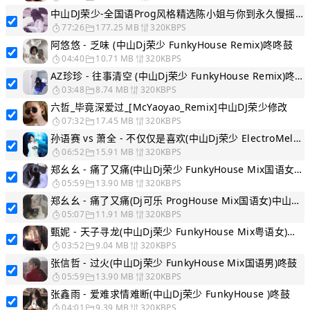
中山DJ荣少-全国语Prog风格精选陈小姐与你到永久慢摇串烧
77:26
177.25 MB
320KBPS
阿悠悠 - 乏味 (中山Dj荣少 FunkyHouse Remix)咚咚鼓
04:40
10.71 MB
320KBPS
AZ珍珍 - 往事清空 (中山Dj荣少 FunkyHouse Remix)咚咚鼓
03:48
8.74 MB
320KBPS
六哲_毕竟深爱过_[McYaoyao_Remix]中山DJ荣少修改
07:32
17.45 MB
320KBPS
孙语赛 vs 萧全 - 不仅仅是喜欢(中山Dj荣少 ElectroMelbourne Rmx 2018 可开场)
06:52
15.91 MB
320KBPS
郑幺幺 - 痛了又痛(中山Dj荣少 FunkyHouse Mix国语女)咚鼓
05:59
13.90 MB
320KBPS
郑幺幺 - 痛了又痛(Dj可乐 ProgHouse Mix国语女)中山DJ荣少提供
05:07
11.91 MB
320KBPS
甄妮 - 天子寻龙(中山Dj荣少 FunkyHouse Mix粤语女)咚鼓
03:52
9.04 MB
320KBPS
张信哲 - 过火(中山Dj荣少 FunkyHouse Mix国语男)咚鼓
05:59
13.90 MB
320KBPS
张鑫雨 - 爱难求情难断(中山Dj荣少 FunkyHouse )咚鼓
04:01
9.39 MB
320KBPS