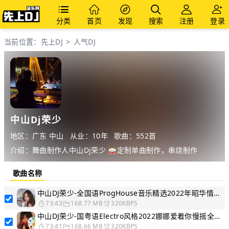
分类
首页
发现
搜索
注册
登录
当前位置：
先上DJ
>
人气DJ
中山Dj荣少
地区：广东 中山
从业：10年
歌曲：552首
介绍：舞曲制作人中山Dj荣少 🥁定制单曲制作，串烧制作
歌曲名称
中山DJ荣少-全国语ProgHouse音乐精选2022年昭华情慢摇串烧
73:43
168.77 MB
320KBPS
中山DJ荣少-国粤语Electro风格2022娜娜爱着你慢摇全中文串烧
73:41
168.66 MB
320KBPS