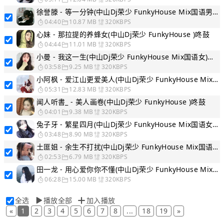
徐誉滕 - 等一分钟(中山Dj荣少 FunkyHouse Mix国语男)咚鼓
04:40
10.87 MB
320KBPS
心妹 - 那拉提的养蜂女(中山Dj荣少 FunkyHouse )咚鼓
04:44
11.01 MB
320KBPS
小曼 - 我这一生(中山Dj荣少 FunkyHouse Mix国语女)咚鼓
03:58
9.25 MB
320KBPS
小阿枫 - 爱江山更爱美人(中山Dj荣少 FunkyHouse Mix国语男)咚鼓
05:31
12.83 MB
320KBPS
闻人听書_ - 美人画卷(中山Dj荣少 FunkyHouse )咚鼓
04:01
9.38 MB
320KBPS
兔子牙 - 繁星四月(中山Dj荣少 FunkyHouse Mix国语女)咚鼓
03:48
8.90 MB
320KBPS
土匪姐 - 余生不打扰(中山Dj荣少 FunkyHouse Mix国语女)咚鼓
02:53
6.79 MB
320KBPS
田一龙 - 用心爱你你不懂(中山Dj荣少 FunkyHouse Mix国语男)咚鼓
06:28
15.00 MB
320KBPS
全选
播放全部
加入播放
«
1
2
3
4
5
6
7
8
...
18
19
»