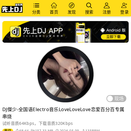
分类
首页
发现
搜索
注册
登录
现场
DJ傑少-全国语Electro音乐LoveLoveLove恋爱百分百专属
串烧
试听音质64Kbps，下载音质320Kbps
串烧
68:44
157.33 MB
2026-05-09
135BPM