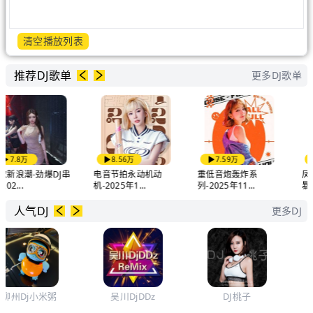
清空播放列表
推荐DJ歌单
更多DJ歌单
8万
8.56万
7.59万
9.7
潮-劲爆DJ串
电音节拍永动机动
重低音炮轰炸系
凤凰传奇
.
机-2025年1...
列-2025年11...
暴-DJ终极.
人气DJ
更多DJ
Dj小米粥
吴川DjDDz
DJ桃子
椰子