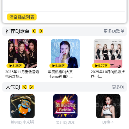
清空播放列表
推荐DJ歌单
更多DJ歌单
8.25万
5.86万
5.77万
2025年11月重低音炮
年度热播DJ大赏-
2025年10月DJ热歌推
电音炸场...
《emo神曲》...
荐-《...
人气DJ
更多DJ
柳州Dj小米粥
吴川DjDDz
DJ桃子