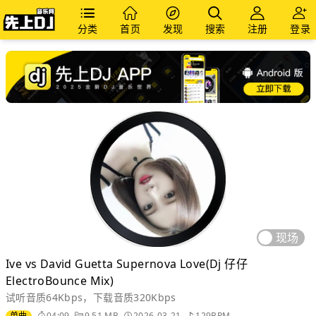
分类
首页
发现
搜索
注册
登录
现场
Ive vs David Guetta Supernova Love(Dj 仔仔
ElectroBounce Mix)
试听音质64Kbps，下载音质320Kbps
单曲
04:09
9.51 MB
2026-03-21
129BPM