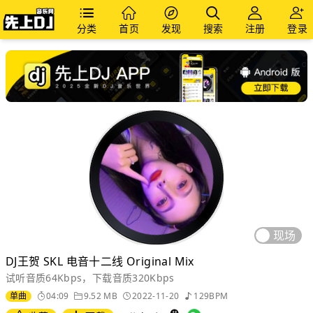
分类
首页
发现
搜索
注册
登录
现场
DJ王贺 SKL 电音十二线 Original Mix
试听音质64Kbps，下载音质320Kbps
单曲
04:09
9.52 MB
2022-11-20
129BPM