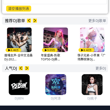
清空播放列表
推荐DJ歌单
更多DJ歌单
6.46万
9.09万
6.42万
烟嗓女声-全中文沧桑
年度盛典-热歌
筷子兄弟-小苹果「广
DJ-202...
TOP50-DJ串...
场舞核弹DJ...
人气DJ
更多DJ
DJBIN
DJ阿涛
DJ桃子