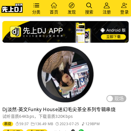
分类
首页
发现
搜索
注册
登录
现场
Dj淡然-英文Funky House迷幻毛尖茶全系列专辑串烧
试听音质64Kbps，下载音质320Kbps
串烧
59:37
136.49 MB
2023-07-25
129BPM