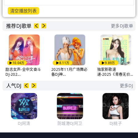
清空播放列表
推荐DJ歌单
更多DJ歌单
10.04万
8.11万
9.89万
励志女声-全中文奋斗
2025年11月广场舞必
独家新歌速
DJ-202...
备DJ神...
递-2025《青春无价...
人气DJ
更多DJ
DJ阿涛
防城港DJ阿卫
DJ桃子