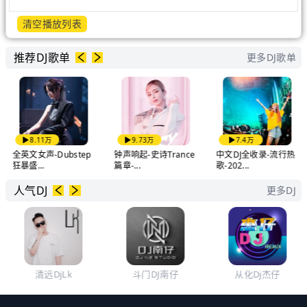
清空播放列表
推荐DJ歌单
更多DJ歌单
8.11万
9.73万
7.4万
全英文女声-Dubstep
钟声响起-史诗Trance
中文DJ全收录-流行热
狂暴盛...
篇章-...
歌-202...
人气DJ
更多DJ
清远DjLk
斗门DJ南仔
从化Dj杰仔