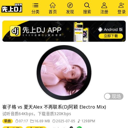
分类
首页
发现
搜索
注册
登录
现场
崔子格 vs 夏天Alex 不再联系(Dj阿颖 Electro Mix)
试听音质64Kbps，下载音质320Kbps
单曲
07:17
16.69 MB
2025-07-05
129BPM