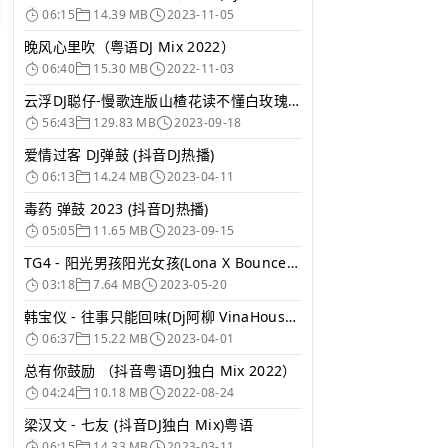
06:15
14.39 MB
2023-11-05
晚风心里吹（粤语DJ Mix 2022）
06:40
15.30 MB
2022-11-03
云浮DJ聪仔-慢歌连版山楂花读不懂白玫瑰抖音伤感串烧
56:43
129.83 MB
2023-09-18
爱情过客 DJ弹鼓 (抖音DJ热播)
06:13
14.24 MB
2023-04-11
毒药 弹鼓 2023 (抖音DJ热播)
8.33万
8.78万
5.77万
05:05
11.65 MB
2023-09-15
周杰伦-晴天「古筝
追梦人古筝DJ-广场
拖拉机蹦迪神曲DJ-
DJ版-故事里...
舞太极剑方阵...
农村土嗨王乡...
TG4 - 阳光男孩阳光女孩(Lona X Bounce Mix 家有儿女主题曲)
03:18
7.64 MB
2023-05-20
韩宝仪 - 往事只能回味(Dj阿柳 VinaHouse Mix)
06:37
15.22 MB
2023-04-01
总有你鼓励 （抖音粤语DJ独白 Mix 2022）
04:24
10.18 MB
2022-08-24
梁汉文 - 七友 (抖音DJ独白 Mix)粤语
06:15
14.33 MB
2023-03-11