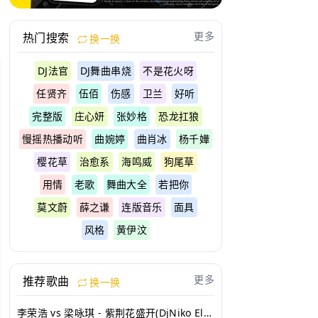
更多
热门搜索
换一换
DJ法官
DJ舞曲串烧
不是花火呀
任贤齐
伍佰
伤感
卫兰
好听
完整版
庄心妍
张妙格
恐龙扛狼
慢摇热播动听
曲婉婷
曲肖冰
杨千嬅
樱花草
治愈系
海鸣威
狗尾草
用情
老歌
舞曲大全
若把你
莫文蔚
薛之谦
连版音乐
面具
风格
黄伊汶
更多
推荐歌曲
换一换
李荣浩 vs 梁咏琪 - 紫荆花盛开(DjNiko Electro Mix)