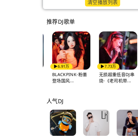
清空播放列表
推荐DJ歌单
7.82万
6.91万
7.73万
舞曲实验室-老歌新
BLACKPINK-粉墨
无损超重低音DJ串
混串烧-202...
登场国风...
烧-《老司机带...
人气DJ