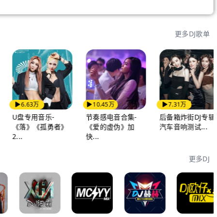
更多DJ歌单
6.63万
10.45万
7.31万
U盘专用音乐-
节奏感电音合集-
后备箱炸街DJ专辑-
《落》《孤勇者》
《爱的虚伪》加
汽车音响测试...
2...
快...
更多DJ