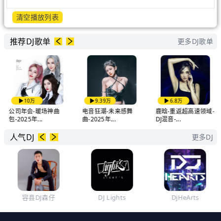
清空播放列表
推荐DJ歌单
更多DJ歌单
10万
9.39万
6.8万
公司年会-暖场神曲
电音狂潮-未来感舞
鹿晗-重返超高速领域-
包-2025年...
曲-2025年...
DJ混音-...
人气DJ
更多DJ
容县DJ森仔
DJ Lights
DjHeArts