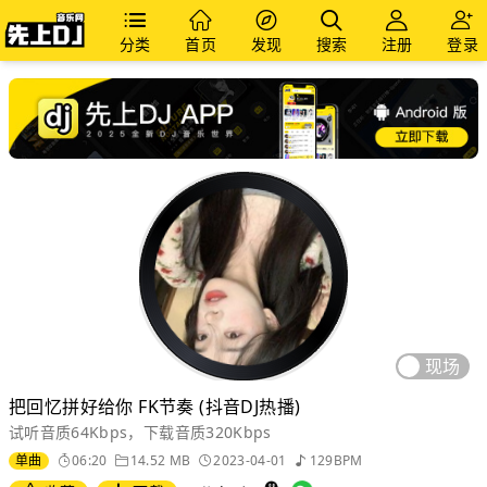
分类
首页
发现
搜索
注册
登录
现场
把回忆拼好给你 FK节奏 (抖音DJ热播)
试听音质64Kbps，下载音质320Kbps
单曲
06:20
14.52 MB
2023-04-01
129BPM