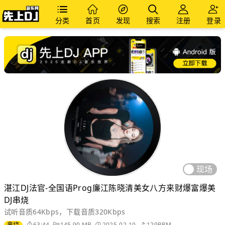
分类
首页
发现
搜索
注册
登录
现场
湛江DJ法官-全国语Prog廉江陈晓清美女八方来财爆富爆美
DJ串烧
试听音质64Kbps，下载音质320Kbps
串烧
63:44
145.90 MB
2025-02-10
129BPM