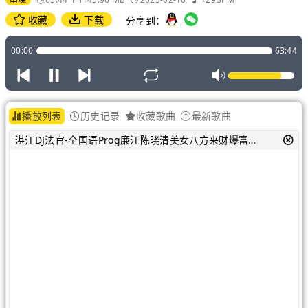
收藏
下载
分享到：
00:00
63:44
播放列表
历史记录
收藏歌曲
最新歌曲
湛江DJ法官-全国语Prog廉江陈晓清美女八方来财爆富爆美DJ串烧