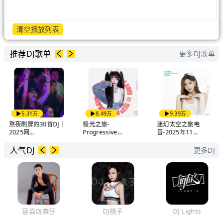
清空播放列表
推荐DJ歌单
更多DJ歌单
5.31万
8.49万
9.39万
熬夜刷屏的30首DJ｜
极光之旅-
迷幻太空之旅电
2025网...
Progressive...
音-2025年11...
人气DJ
更多DJ
容县DJ森仔
DJ桃子
DJ Lights