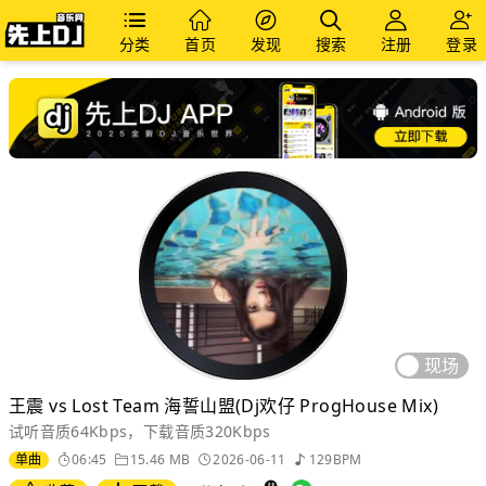
分类
首页
发现
搜索
注册
登录
现场
王震 vs Lost Team 海誓山盟(Dj欢仔 ProgHouse Mix)
试听音质64Kbps，下载音质320Kbps
单曲
06:45
15.46 MB
2026-06-11
129BPM