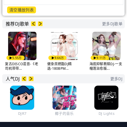
清空播放列表
推荐DJ歌单
更多DJ歌单
5.55万
9.66万
9.11万
复古DISCO混音-《老
健身房燃脂DJ精
海底抑郁救赎DJ-一支
司机带带...
选-180BPM...
榴莲治愈版...
人气DJ
更多DJ
DJR7
椰子的音乐
DJ Lights